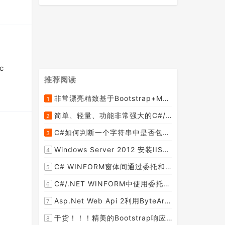
c
推荐阅读
非常漂亮精致基于Bootstrap+Material+Angular的轻量级响应式后台管理系统模板框架UI
1
[2015-09-06]
简单、轻量、功能非常强大的C#/ASP.NET定时调度任务执行管理组件--FluentScheduler之实例篇
2
[2014-09-04]
C#如何判断一个字符串中是否包含另一个字符串数组或列表中的任何一个元素
3
[2014-07-15]
Windows Server 2012 安装IIS和.Net 2.0失败的解决方案--指定备用源路径
4
[2014-08-27]
C# WINFORM窗体间通过委托和事件传值(自定义事件参数)--实例详解
5
[2014-02-04]
C#/.NET WINFORM中使用委托和事件在类中更新窗体UI控件
6
[2015-08-29]
Asp.Net Web Api 2利用ByteArrayContent和StreamContent分别实现下载文件示例源码(含多文件压缩功能)
7
[2016-02-23]
干货！！！精美的Bootstrap响应式后台系统模板
8