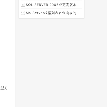
[2015-08-30]
SQL SERVER 2005或更高版本实现分组后取TOP N条记录
9
[2014-07-05]
MS Server根据列表名查询表的字段名，字段类型，以类型长度
10
[2014-03-15]
泛型方