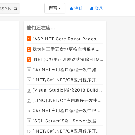
(current)
(current)
撰写
注册
登录
他们还在读...
[ASP.NET Core Razor Pages系列教程]ASP.NET Core Razor Pages中的PageModel(09)
1
我为何三番五次地更换主机服务提供商？
2
.NET(C#)用正则表达式清除HTML标签（包括script和style），保留纯本文
3
C#/.NET应用程序编程开发中如何将两张或者多张图片合并成一张图片？
4
[.NET/C#].NET/C#应用程序开发的单元测试中如何获取当前程序集所在的目录路径？
5
[Visual Studio]微软2018 Build大会:发布Visual Studio,Visual Stuido for Mac,.NET Core以及Xamarin.Forms的最新版本及更新
6
[LINQ].NET/C#应用程序开发中如何使用LINQ查询集合中元素的某个属性值在另外一个集合中存在的子集？
7
C#/.NET应用程序编程开发中根据查询条件动态创建LINQ的Where查询表达式的实现方案
8
[SQL Server]SQL Server数据库中如何设置主键列为自增列？
9
[.NET/C#].NET/C#应用程序开发中如何实现十进制数字和十六进制间的相互转换呢？
10