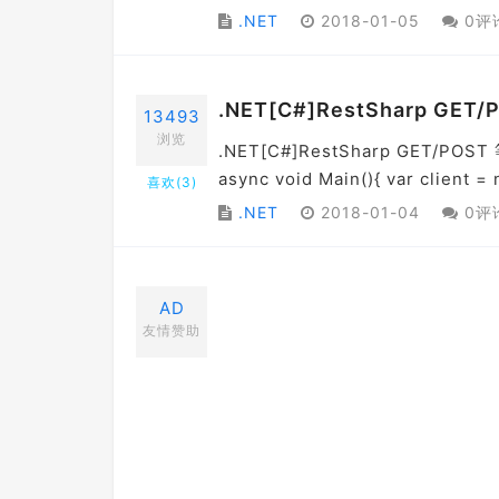
.NET
2018-01-05
0评
.NET[C#]RestSharp G
13493
浏览
.NET[C#]RestSharp GET/PO
async void Main(){ var client = 
喜欢(
3
)
.NET
2018-01-04
0评
AD
友情赞助