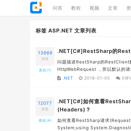
问答
教程
视频
文章
标签 ASP.NET 文章列表
.NET[C#]RestSharp的R
13669
浏览
问题描述RestSharp的RestCli
HttpWebRequest ，所以默认的
喜欢(
1
)
.NET
2018-01-05
0评
.NET[C#]如何查看RestSh
12077
(Headers)？
浏览
如何查看RestSharp请求(Reques
喜欢(
4
)
System;using System.Diagnostic