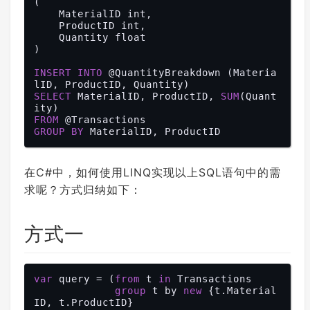
(

    MaterialID int,

    ProductID int,

    Quantity float

)

INSERT
INTO
 @QuantityBreakdown (Materia
SELECT
 MaterialID, ProductID, 
SUM
(Quant
FROM
GROUP
BY
在C#中，如何使用LINQ实现以上SQL语句中的需
求呢？方式归纳如下：
方式一
var
 query = (
from
 t 
in
 Transactions

group
 t by 
new
 {t.Material
ID, t.ProductID}
