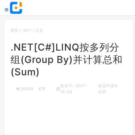
首页
/
.NET
/
正文
.NET[C#]LINQ按多列分
组(Group By)并计算总和
(Sum)
发布于: 2017-
读完约需4
26405
6
12-29
分钟