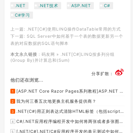
.NET
.NET技术
ASP.NET
C#
C#学习
上一篇:
.NET[C#]使用LINQ操作DataTable常用的方式
下一篇:
SQL Server中如何基于一个表的数据更新另一个
表的对应数据的SQL语句脚本
本文永久链接
：
码友网
»
.NET[C#]LINQ按多列分组
(Group By)并计算总和(Sum)
分享扩散：
他们还在浏览...
[ASP.NET Core Razor Pages系列教程]ASP.NET Core Razor Pages中的PageModel(09)
1
我为何三番五次地更换主机服务提供商？
2
.NET(C#)用正则表达式清除HTML标签（包括script和style），保留纯本文
3
C#/.NET应用程序编程开发中如何将两张或者多张图片合并成一张图片？
4
[.NET/C#].NET/C#应用程序开发的单元测试中如何获取当前程序集所在的目录路径？
5