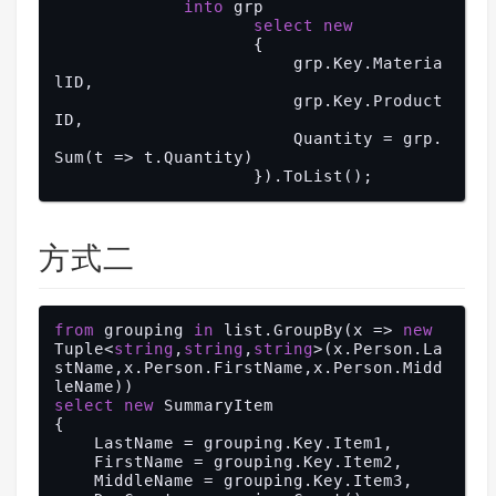
into
 grp

select
new
                    {

                        grp.Key.Materia
lID,

                        grp.Key.Product
ID,

                        Quantity = grp.
Sum(t => t.Quantity)

方式二
from
 grouping 
in
 list.GroupBy(x => 
new
Tuple<
string
,
string
,
string
>(x.Person.La
stName,x.Person.FirstName,x.Person.Midd
select
new
 SummaryItem

{

    LastName = grouping.Key.Item1,

    FirstName = grouping.Key.Item2,

    MiddleName = grouping.Key.Item3,
