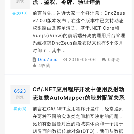
流，鉴权、令牌、验证详解
浏览
前言首先，告诉大家一个好消息：DncZeus
喜欢(
13
)
v2.0.0版本发布，在这个版本中已支持动态
权限路由及菜单渲染。基于.NET Core和
Vuejs(iView)的前后端分离的通用后台管理
系统框架DncZeus自发布以来也有5个多月
时间了，其中...
DncZeus
2019-05-06
0评论
4收藏
C#/.NET应用程序开发中使用反射动
6523
态加载AutoMapper的映射配置关系
浏览
前言在C#/.NET应用程序开发中，经常遇到
喜欢(
6
)
在两种不同的实体类之间相互映射的问题，
比如有数据源对应的领域实体类和一个用于
UI界面的数据传输对象(DTO)，我们从数据