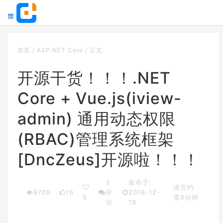
首页
/
ASP.NET Core
/
正文
开源干货！！！.NET
Core + Vue.js(iview-
admin) 通用动态权限
(RBAC)管理系统框架
[DncZeus]开源啦！！！
3
发布于:
读完约
9708
16
评
2018-12-
5
需9分钟
论
19