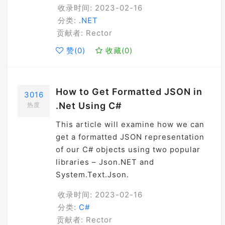
收录时间: 2023-02-16
分类:
.NET
贡献者: Rector
赞(
0
)
收藏(
0
)
How to Get Formatted JSON in
3016
.Net Using C#
热度
This article will examine how we can
get a formatted JSON representation
of our C# objects using two popular
libraries – Json.NET and
System.Text.Json.
收录时间: 2023-02-16
分类:
C#
贡献者: Rector