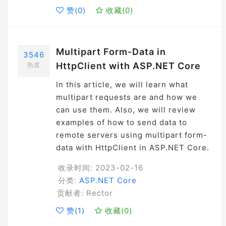
赞(
0
)
收藏(
0
)
Multipart Form-Data in
3546
HttpClient with ASP.NET Core
热度
In this article, we will learn what
multipart requests are and how we
can use them. Also, we will review
examples of how to send data to
remote servers using multipart form-
data with HttpClient in ASP.NET Core.
收录时间: 2023-02-16
分类:
ASP.NET Core
贡献者: Rector
赞(
1
)
收藏(
0
)