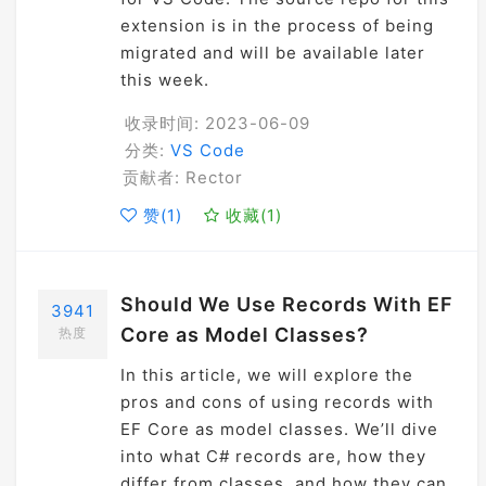
extension is in the process of being
migrated and will be available later
this week.
收录时间: 2023-06-09
分类:
VS Code
贡献者: Rector
赞(
1
)
收藏(
1
)
Should We Use Records With EF
3941
Core as Model Classes?
热度
In this article, we will explore the
pros and cons of using records with
EF Core as model classes. We’ll dive
into what C# records are, how they
differ from classes, and how they can