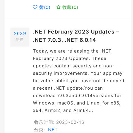
赞(
0
)
收藏(
0
)
.NET February 2023 Updates –
2639
.NET 7.0.3, .NET 6.0.14
热度
Today, we are releasing the .NET
February 2023 Updates. These
updates contain security and non-
security improvements. Your app may
be vulnerableif you have not deployed
a recent .NET update.You can
download 7.0.3and 6.0.14versions for
Windows, macOS, and Linux, for x86,
x64, Arm32, and Arm64...
收录时间: 2023-02-16
分类:
.NET