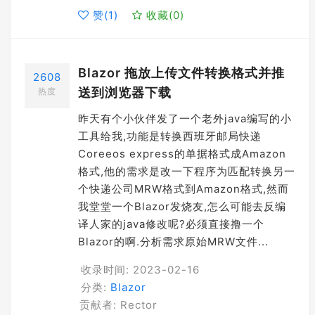
赞(
1
)
收藏(
0
)
Blazor 拖放上传文件转换格式并推
2608
送到浏览器下载
热度
昨天有个小伙伴发了一个老外java编写的小
工具给我,功能是转换西班牙邮局快递
Coreeos express的单据格式成Amazon
格式,他的需求是改一下程序为匹配转换另一
个快递公司MRW格式到Amazon格式,然而
我堂堂一个Blazor发烧友,怎么可能去反编
译人家的java修改呢?必须直接撸一个
Blazor的啊.分析需求原始MRW文件...
收录时间: 2023-02-16
分类:
Blazor
贡献者: Rector