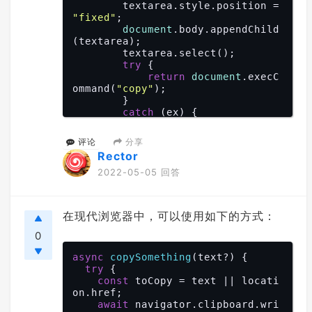
        textarea.style.position = 
"fixed"
;

document
.body.appendChild
(textarea);

        textarea.select();

try
 {

return
document
.execC
ommand(
"copy"
);

        }

catch
 (ex) {

// 复制失败的操作
        }

分享
评论
finally
 {

Rector
document
.body.removeC
hild(textarea);

2022-05-05 回答
        }

    }

在现代浏览器中，可以使用如下的方式：
0
async
copySomething
(
text?
) 
{

try
 {

const
 toCopy = text || locati
on.href;

await
 navigator.clipboard.wri