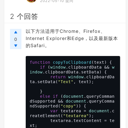
2022-05-10 提问
2 个回答
以下方法适用于Chrome、Firefox、
Internet Explorer和Edge，以及最新版本
0
的Safari。
function
copyToClipboard
(
text
) 
{

if
 (
window
.clipboardData && 
w
indow
.clipboardData.setData) {

return
window
.clipboardDa
ta.setData(
"Text"
, text);

    }

else
if
 (
document
.queryComman
dSupported && 
document
.queryComma
ndSupported(
"copy"
)) {

var
 textarea = 
document
.c
reateElement(
"textarea"
);

        textarea.textContent = te
xt;
