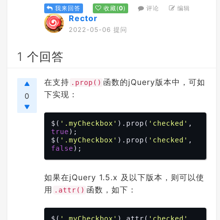
评论
编辑
我来回答
收藏
(
0
)
Rector
2022-05-06 提问
1 个回答
在支持
函数的jQuery版本中，可如
.prop()
下实现：
0
$(
'.myCheckbox'
).prop(
'checked'
, 
true
);

$(
'.myCheckbox'
).prop(
'checked'
, 
false
如果在jQuery 1.5.x 及以下版本，则可以使
用
函数，如下：
.attr()
$(
'.myCheckbox'
).attr(
'checked'
, 