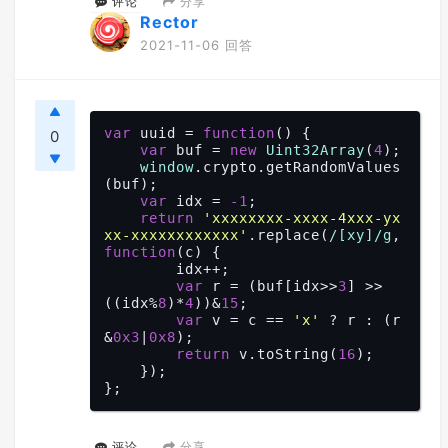
分享
评论
Rector
2021-11-06 回答
var
 uuid = 
function
(
) 
{

0
var
 buf = 
new
Uint32Array
(
4
);

window
.crypto.getRandomValues
(buf);

var
 idx = 
-1
;

return
'xxxxxxxx-xxxx-4xxx-yx
xx-xxxxxxxxxxxx'
.replace(
/[xy]/g
, 
function
(
c
) 
{

        idx++;

var
 r = (buf[idx>>
3
] >> 
((idx%
8
)*
4
))&
15
;

var
 v = c == 
'x'
 ? r : (r
&
0x3
|
0x8
);

return
 v.toString(
16
);

    });

分享
评论