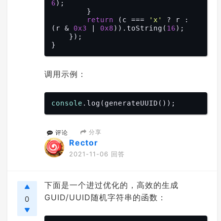
6
);

        }

return
 (c === 
'x'
 ? r : 
(r & 
0x3
 | 
0x8
)).toString(
16
);

    });

调用示例：
console
分享
评论
Rector
2021-11-06 回答
下面是一个进过优化的，高效的生成
GUID/UUID随机字符串的函数：
0