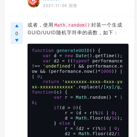
2021-11-06 回答
或者，使用
封装一个生成
Math.random()
GUID/UUID随机字符串的函数，如下：
0
function
generateUUID
(
) 
{

var
 d = 
new
Date
().getTime();

var
 d2 = ((
typeof
 performance 
!== 
'undefined'
) && performance.n
ow && (performance.now()*
1000
)) |
| 
0
;

return
'xxxxxxxx-xxxx-4xxx-yx
xx-xxxxxxxxxxxx'
.replace(
/[xy]/g
, 
function
(
c
) 
{

var
 r = 
Math
.random() * 
1
6
;

if
(d > 
0
){

            r = (d + r)%
16
 | 
0
;

            d = 
Math
.floor(d/
16
);

        } 
else
 {

            r = (d2 + r)%
16
 | 
0
;

            d2 = 
Math
.floor(d2/
1