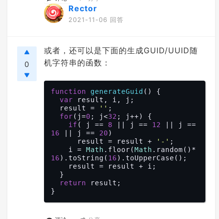
Rector
console
2021-11-06 回答
或者，还可以是下面的生成GUID/UUID随
机字符串的函数：
0
function
generateGuid
(
) 
{

var
 result, i, j;

  result = 
''
;

for
(j=
0
; j<
32
; j++) {

if
( j == 
8
 || j == 
12
 || j == 
16
 || j == 
20
)

      result = result + 
'-'
;

    i = 
Math
.floor(
Math
.random()*
16
).toString(
16
).toUpperCase();

    result = result + i;

  }

return
 result;
