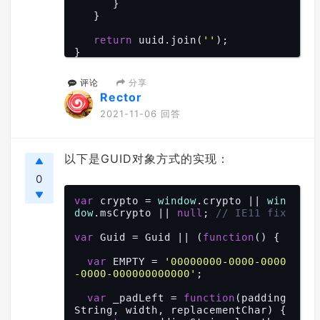
      }

   }

return
 uuid.join(
''
);

分享
评论
Rector
2021-11-06 回答
以下是GUID对象方式的实现：
0
var
 crypto = 
window
.crypto || 
win
dow
.msCrypto || 
null
; 
// IE11 fix
var
 Guid = Guid || (
function
(
) 
{

var
 EMPTY = 
'00000000-0000-0000
-0000-000000000000'
;

var
 _padLeft = 
function
(
padding
String, width, replacementChar
) 
{
