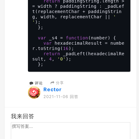
return
 paddingString.length >
= width ? paddingString : _padLef
t(replacementChar + paddingStrin
g, width, replacementChar || 
' 
'
);

  };

var
 _s4 = 
function
(
number
) 
{

var
 hexadecimalResult = numbe
r.toString(
16
);

return
 _padLeft(hexadecimalRe
sult, 
4
, 
'0'
);

  };

var
 _cryptoGuid = 
function
(
) 
{

var
 buffer = 
new
window
.Uint1
分享
评论
6Array(
8
);

Rector
window
.crypto.getRandomValues
(buffer);

2021-11-06 回答
return
 [_s4(buffer[
0
]) + _s4
(buffer[
1
]), _s4(buffer[
2
]), _s4
(buffer[
3
]), _s4(buffer[
4
]), _s4
我来回答
(buffer[
5
]) + _s4(buffer[
6
]) + _s
4(buffer[
7
])].join(
'-'
);

  };

var
 _guid = 
function
(
) 
{
