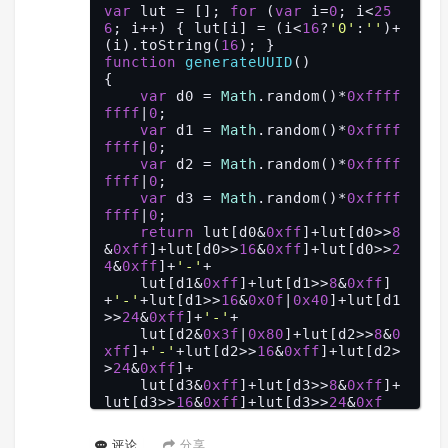
var
 lut = []; 
for
 (
var
 i=
0
; i<
25
6
; i++) { lut[i] = (i<
16
?
'0'
:
''
)+
(i).toString(
16
function
generateUUID
(
{

var
 d0 = 
Math
.random()*
0xffff
ffff
|
0
;

var
 d1 = 
Math
.random()*
0xffff
ffff
|
0
;

var
 d2 = 
Math
.random()*
0xffff
ffff
|
0
;

var
 d3 = 
Math
.random()*
0xffff
ffff
|
0
;

return
 lut[d0&
0xff
]+lut[d0>>
8
&
0xff
]+lut[d0>>
16
&
0xff
]+lut[d0>>
2
4
&
0xff
]+
'-'
+

    lut[d1&
0xff
]+lut[d1>>
8
&
0xff
]
+
'-'
+lut[d1>>
16
&
0x0f
|
0x40
]+lut[d1
>>
24
&
0xff
]+
'-'
+

    lut[d2&
0x3f
|
0x80
]+lut[d2>>
8
&
0
xff
]+
'-'
+lut[d2>>
16
&
0xff
]+lut[d2>
>
24
&
0xff
]+

    lut[d3&
0xff
]+lut[d3>>
8
&
0xff
]+
lut[d3>>
16
&
0xff
]+lut[d3>>
24
&
0xf
f
];

}

分享
评论