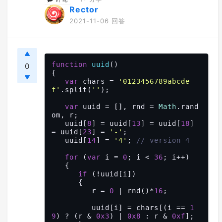
Rector
2021-11-06 回答
function
uuid
(
0
{

var
 chars = 
'0123456789abcde
f'
.split(
''
);

var
 uuid = [], rnd = 
Math
.rand
om, r;

   uuid[
8
] = uuid[
13
] = uuid[
18
] 
= uuid[
23
] = 
'-'
;

   uuid[
14
] = 
'4'
; 
// version 4
for
 (
var
 i = 
0
; i < 
36
; i++)

   {

if
 (!uuid[i])

      {

         r = 
0
 | rnd()*
16
;

         uuid[i] = chars[(i == 
1
9
) ? (r & 
0x3
) | 
0x8
 : r & 
0xf
];
