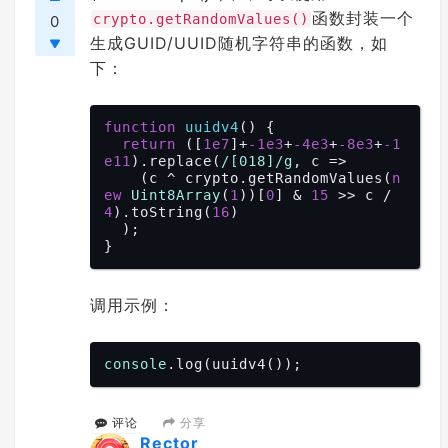
函数封装一个
crypto.getRandomValues()
0
生成GUID/UUID随机字符串的函数，如
下：
function
uuidv4
(
) 
{

return
 ([
1e7
]+
-1e3
+
-4e3
+
-8e3
+
-1
e11
).replace(
/[018]/g
, c =>

    (c ^ crypto.getRandomValues(
n
ew
Uint8Array
(
1
))[
0
] & 
15
 >> c / 
4
).toString(
16
)

  );

调用示例：
console
分享
评论
Rector