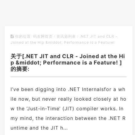
.NET JIT and CLR -
你的位置:
码友网首页
/
资讯源列表
/
Joined at the Hip &middot; Performance is a Feature!
关于[.NET JIT and CLR - Joined at the Hi
p &middot; Performance is a Feature! ]
的摘要:
I’ve been digging into .NET Internalsfor a wh
ile now, but never really looked closely at ho
w the ‘Just-in-Time’ (JIT) compiler works. In
my mind, the interaction between the .NET R
untime and the JIT h...