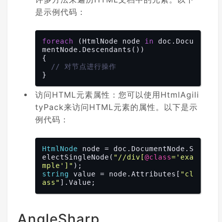
是示例代码：
foreach
 (HtmlNode node 
in
 doc.Docu
mentNode.Descendants())

{

// 对节点进行操作
访问HTML元素属性：您可以使用HtmlAgili
tyPack来访问HTML元素的属性。以下是示
例代码：
HtmlNode
 node = doc.DocumentNode.S
electSingleNode(
"//div[
@class
='exa
mple']"
string
 value = node.Attributes[
"cl
ass"
AngleSharp