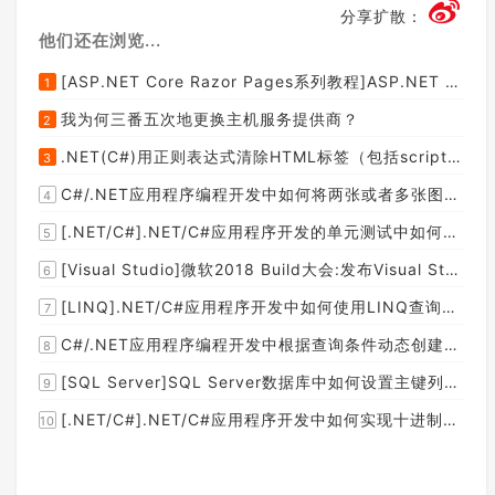
分享扩散：
他们还在浏览...
[ASP.NET Core Razor Pages系列教程]ASP.NET Core Razor Pages中的PageModel(09)
1
我为何三番五次地更换主机服务提供商？
2
.NET(C#)用正则表达式清除HTML标签（包括script和style），保留纯本文
3
C#/.NET应用程序编程开发中如何将两张或者多张图片合并成一张图片？
4
[.NET/C#].NET/C#应用程序开发的单元测试中如何获取当前程序集所在的目录路径？
5
[Visual Studio]微软2018 Build大会:发布Visual Studio,Visual Stuido for Mac,.NET Core以及Xamarin.Forms的最新版本及更新
6
[LINQ].NET/C#应用程序开发中如何使用LINQ查询集合中元素的某个属性值在另外一个集合中存在的子集？
7
C#/.NET应用程序编程开发中根据查询条件动态创建LINQ的Where查询表达式的实现方案
8
[SQL Server]SQL Server数据库中如何设置主键列为自增列？
9
[.NET/C#].NET/C#应用程序开发中如何实现十进制数字和十六进制间的相互转换呢？
10