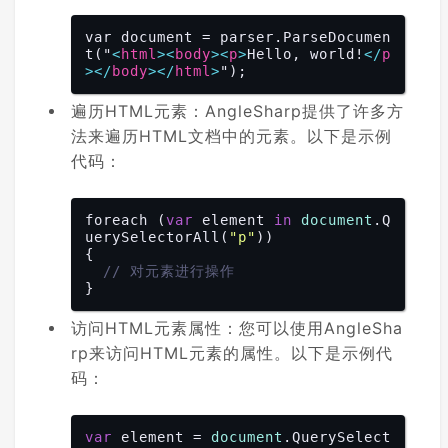
var document = parser.ParseDocumen
t("
<
html
>
<
body
>
<
p
>
Hello, world!
</
p
>
</
body
>
</
html
>
遍历HTML元素：AngleSharp提供了许多方
法来遍历HTML文档中的元素。以下是示例
代码：
foreach (
var
 element 
in
document
.Q
uerySelectorAll(
"p"
))

{

// 对元素进行操作
访问HTML元素属性：您可以使用AngleSha
rp来访问HTML元素的属性。以下是示例代
码：
var
 element = 
document
.QuerySelect