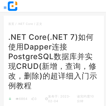
首页
/
.NET Core
/
正文
.NET Core(.NET 7)如何
使用Dapper连接
PostgreSQL数据库并实
现CRUD(新增，查询，修
改，删除)的超详细入门示
例教程
发布于: 2023-
读完约需10
6864
3
02-04
分钟