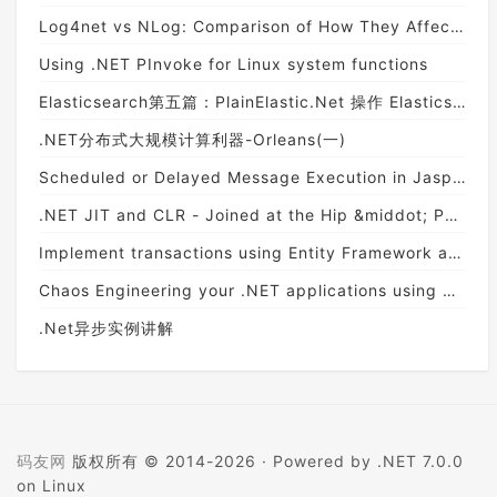
Log4net vs NLog: Comparison of How They Affect Codebases - NDepend
Using .NET PInvoke for Linux system functions
Elasticsearch第五篇：PlainElastic.Net 操作 Elasticsearch
.NET分布式大规模计算利器-Orleans(一)
Scheduled or Delayed Message Execution in Jasper | The Shade Tree Developer
.NET JIT and CLR - Joined at the Hip &middot; Performance is a Feature!
Implement transactions using Entity Framework and repository pattern
Chaos Engineering your .NET applications using Simmy
.Net异步实例讲解
码友网
版权所有 © 2014-2026 ·
Powered by .NET 7.0.0
on Linux