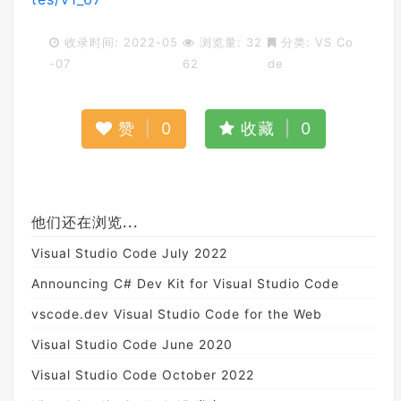
收录时间: 2022-05
浏览量: 32
分类:
VS Co
-07
62
de
赞
|
0
收藏
|
0
他们还在浏览...
Visual Studio Code July 2022
Announcing C# Dev Kit for Visual Studio Code
vscode.dev Visual Studio Code for the Web
Visual Studio Code June 2020
Visual Studio Code October 2022