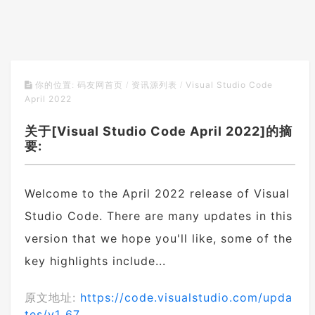
Visual Studio Code
你的位置:
码友网首页
/
资讯源列表
/
April 2022
关于[Visual Studio Code April 2022]的摘
要:
Welcome to the April 2022 release of Visual
Studio Code. There are many updates in this
version that we hope you'll like, some of the
key highlights include...
原文地址:
https://code.visualstudio.com/upda
tes/v1_67