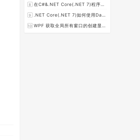
在C#&.NET Core(.NET 7)程序开发中使用Npgsql,Dapper,EF Core等不同方式连接和操作PostgreSQL数据库示例教程(推荐阅读)
8
[2023-02-14]
.NET Core(.NET 7)如何使用Dapper连接PostgreSQL数据库并实现CRUD(新增，查询，修改，删除)的超详细入门示例教程
9
[2023-02-04]
WPF 获取全局所有窗口的创建显示事件 监控窗口打开
10
[2023-01-19]