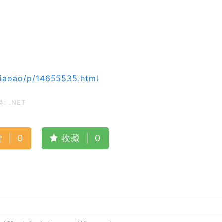
iaoao/p/14655535.html
类:
.NET
赞
|
0
收藏
|
0