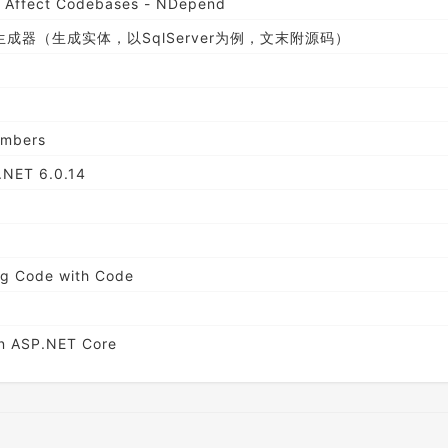
y Affect Codebases - NDepend
生成器（生成实体，以SqlServer为例，文末附源码）
embers
.NET 6.0.14
ing Code with Code
 in ASP.NET Core