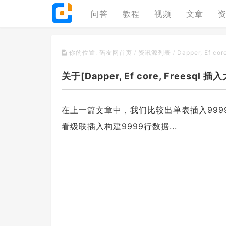
问答
教程
视频
文章
Dapper, Ef 
你的位置:
码友网首页
/
资讯源列表
/
关于[Dapper, Ef core, Frees
在上一篇文章中，我们比较出单表插入9999行数据
看级联插入构建9999行数据...