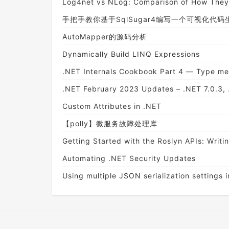
Log4net vs NLog: Comparison of How The
手把手教你基于SqlSugar4编写一个可视化代码
AutoMapper的源码分析
Dynamically Build LINQ Expressions
.NET Internals Cookbook Part 4 — Type m
.NET February 2023 Updates – .NET 7.0.3, 
Custom Attributes in .NET
【polly】微服务故障处理库
Getting Started with the Roslyn APIs: Writ
Automating .NET Security Updates
Using multiple JSON serialization settings