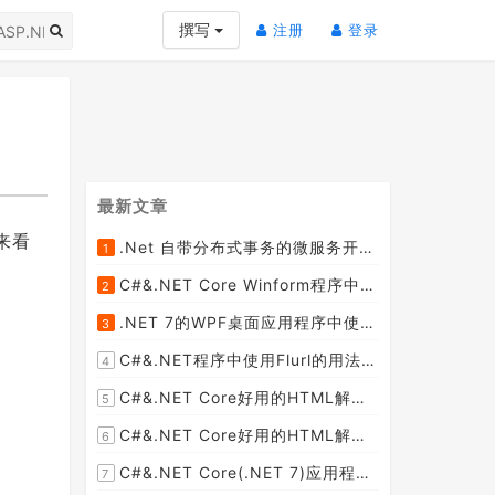
(current)
(current)
撰写
注册
登录
最新文章
们来看
.Net 自带分布式事务的微服务开源框架JMSFramework
1
[2023-04-20]
C#&.NET Core Winform程序中使用Parallel动态开启多个线程及取消多线程详细教程
2
[2023-03-31]
.NET 7的WPF桌面应用程序中使用配置文件：App.config与AppSettings.json
3
[2023-03-28]
C#&.NET程序中使用Flurl的用法与问题汇总(非常详细)
4
[2023-03-25]
C#&.NET Core好用的HTML解析器推荐之HtmlAgilityPack篇
5
[2023-02-18]
C#&.NET Core好用的HTML解析器推荐之AngleSharp篇
6
[2023-02-18]
C#&.NET Core(.NET 7)应用程序开发中如何解析html元素，有哪些类库或组件呢？
7
[2023-02-18]