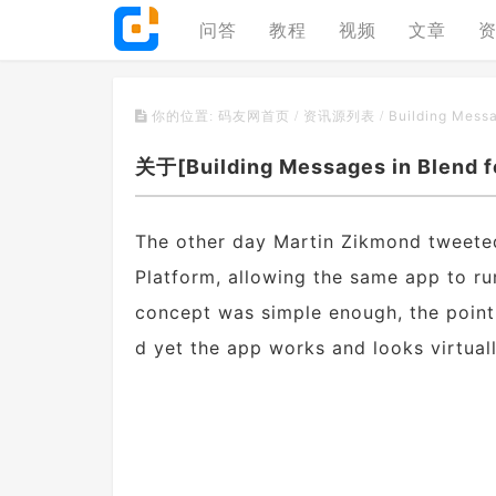
问答
教程
视频
文章
Building Messag
你的位置:
码友网首页
/
资讯源列表
/
关于[Building Messages in Blend 
The other day Martin Zikmond tweeted
Platform, allowing the same app to r
concept was simple enough, the point
d yet the app works and looks virtual