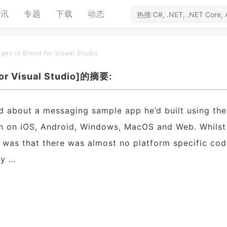
资讯
专题
下载
动态
es in Blend for Visual Studio
for Visual Studio]的摘要:
 about a messaging sample app he’d built using th
un on iOS, Android, Windows, MacOS and Web. Whilst
 was that there was almost no platform specific cod
ly …