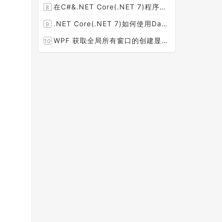
在C#&.NET Core(.NET 7)程序开发中使用Npgsql,Dapper,EF Core等不同方式连接和操作PostgreSQL数据库示例教程(推荐阅读)
8
[2023-02-14]
.NET Core(.NET 7)如何使用Dapper连接PostgreSQL数据库并实现CRUD(新增，查询，修改，删除)的超详细入门示例教程
9
[2023-02-04]
WPF 获取全局所有窗口的创建显示事件 监控窗口打开
10
[2023-01-19]