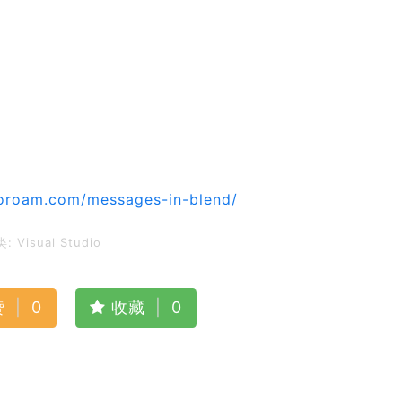
ttoroam.com/messages-in-blend/
类:
Visual Studio
赞
|
0
收藏
|
0