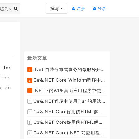
(current)
(current)
撰写
注册
登录
最新文章
e Uno
.Net 自带分布式事务的微服务开源框架JMSFramework
1
[2023-04-20]
 the
C#&.NET Core Winform程序中使用Parallel动态开启多个线程及取消多线程详细教程
2
[2023-03-31]
e an
.NET 7的WPF桌面应用程序中使用配置文件：App.config与AppSettings.json
3
[2023-03-28]
C#&.NET程序中使用Flurl的用法与问题汇总(非常详细)
4
[2023-03-25]
C#&.NET Core好用的HTML解析器推荐之HtmlAgilityPack篇
5
[2023-02-18]
C#&.NET Core好用的HTML解析器推荐之AngleSharp篇
6
[2023-02-18]
C#&.NET Core(.NET 7)应用程序开发中如何解析html元素，有哪些类库或组件呢？
7
[2023-02-18]