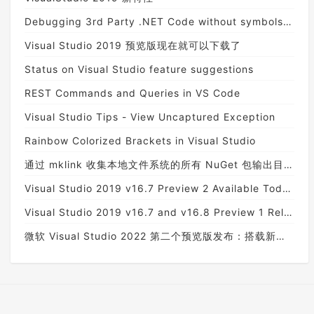
Debugging 3rd Party .NET Code without symbols in Visual Studio
Visual Studio 2019 预览版现在就可以下载了
Status on Visual Studio feature suggestions
REST Commands and Queries in VS Code
Visual Studio Tips - View Uncaptured Exception
Rainbow Colorized Brackets in Visual Studio
通过 mklink 收集本地文件系统的所有 NuGet 包输出目录来快速调试公共组件代码
Visual Studio 2019 v16.7 Preview 2 Available Today!
Visual Studio 2019 v16.7 and v16.8 Preview 1 Release Today!
微软 Visual Studio 2022 第二个预览版发布：搭载新图标，实时预览功能增强