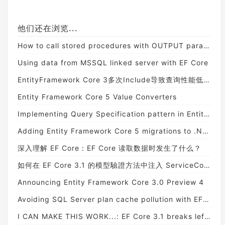
他们还在浏览...
How to call stored procedures with OUTPUT parameters with FromSqlRaw in EF Core
Using data from MSSQL linked server with EF Core
EntityFramework Core 3多次Include导致查询性能低之解决方案
Entity Framework Core 5 Value Converters
Implementing Query Specification pattern in Entity Framework Core
Adding Entity Framework Core 5 migrations to .NET 5 project
深入理解 EF Core：EF Core 读取数据时发生了什么？
如何在 EF Core 3.1 的模型驗證方法中注入 ServiceCollection 中的服務
Announcing Entity Framework Core 3.0 Preview 4
Avoiding SQL Server plan cache pollution with EF Core 3 and Enumerable.Contains()
I CAN MAKE THIS WORK...: EF Core 3.1 breaks left join with no navigation property