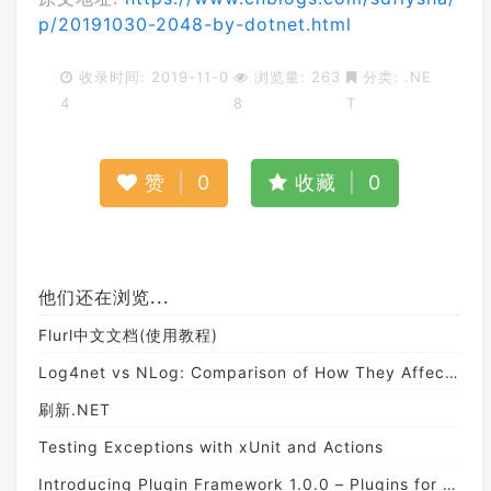
p/20191030-2048-by-dotnet.html
收录时间: 2019-11-0
浏览量: 263
分类:
.NE
4
8
T
赞
|
0
收藏
|
0
他们还在浏览...
Flurl中文文档(使用教程)
Log4net vs NLog: Comparison of How They Affect Codebases - NDepend
刷新.NET
Testing Exceptions with xUnit and Actions
Introducing Plugin Framework 1.0.0 – Plugins for .NET apps including Blazor and ASP.NET Core with built-in support for Nuget