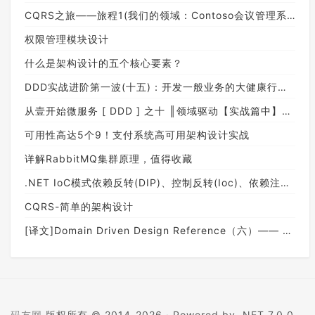
CQRS之旅——旅程1(我们的领域：Contoso会议管理系统)
权限管理模块设计
什么是架构设计的五个核心要素？
DDD实战进阶第一波(十五)：开发一般业务的大健康行业直销系统（总结篇）
从壹开始微服务 [ DDD ] 之十 ║领域驱动【实战篇中】：命令总线Bus分发（一）
可用性高达5个9！支付系统高可用架构设计实战
详解RabbitMQ集群原理，值得收藏
.NET IoC模式依赖反转(DIP)、控制反转(Ioc)、依赖注入(DI)
CQRS-简单的架构设计
[译文]Domain Driven Design Reference（六）—— 提炼战略设计
码友网
版权所有 © 2014-2026 ·
Powered by .NET 7.0.0