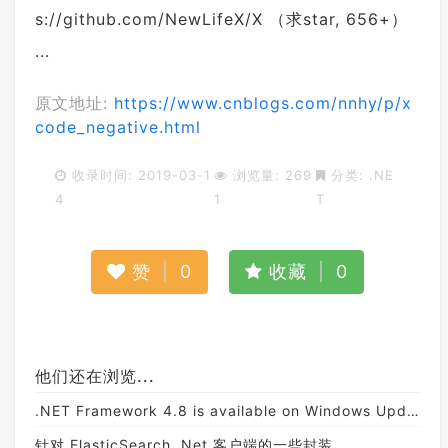
s://github.com/NewLifeX/X （求star, 656+）
...
原文地址:
https://www.cnblogs.com/nnhy/p/x
code_negative.html
收录时间: 2019-03-1
浏览量: 269
分类:
.NE
4
1
T
赞
|
0
收藏
|
0
他们还在浏览...
.NET Framework 4.8 is available on Windows Update, WSUS and MU Catalog
针对 ElasticSearch .Net 客户端的一些封装