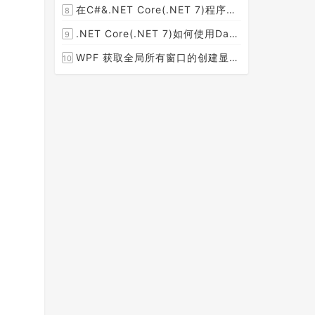
在C#&.NET Core(.NET 7)程序开发中使用Npgsql,Dapper,EF Core等不同方式连接和操作PostgreSQL数据库示例教程(推荐阅读)
8
[2023-02-14]
.NET Core(.NET 7)如何使用Dapper连接PostgreSQL数据库并实现CRUD(新增，查询，修改，删除)的超详细入门示例教程
9
[2023-02-04]
WPF 获取全局所有窗口的创建显示事件 监控窗口打开
10
[2023-01-19]