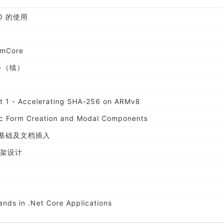
IO 的使用
mCore
服务（续）
art 1 - Accelerating SHA-256 on ARMv8
c Form Creation and Modal Components
驱动基础及文档插入
框架设计
ds in .Net Core Applications