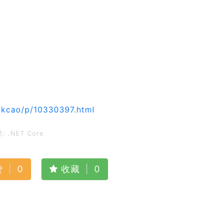
ckcao/p/10330397.html
类:
.NET Core
赞
|
0
收藏
|
0