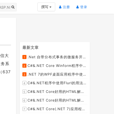
(current)
(current)
撰写
注册
登录
最新文章
相信大
.Net 自带分布式事务的微服务开源框架JMSFramework
1
[2023-04-20]
业务系
C#&.NET Core Winform程序中使用Parallel动态开启多个线程及取消多线程详细教程
2
[2023-03-31]
637
.NET 7的WPF桌面应用程序中使用配置文件：App.config与AppSettings.json
3
[2023-03-28]
C#&.NET程序中使用Flurl的用法与问题汇总(非常详细)
4
[2023-03-25]
C#&.NET Core好用的HTML解析器推荐之HtmlAgilityPack篇
5
[2023-02-18]
C#&.NET Core好用的HTML解析器推荐之AngleSharp篇
6
[2023-02-18]
C#&.NET Core(.NET 7)应用程序开发中如何解析html元素，有哪些类库或组件呢？
7
[2023-02-18]