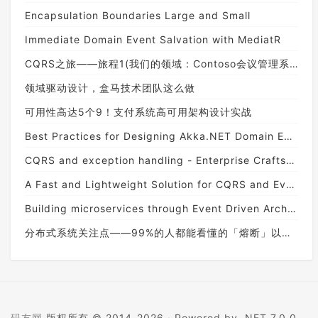
Encapsulation Boundaries Large and Small
Immediate Domain Event Salvation with MediatR
CQRS之旅——旅程1(我们的领域：Contoso会议管理系统)
领域驱动设计，盒马技术团队这么做
可用性高达5个9！支付系统高可用架构设计实战
Best Practices for Designing Akka.NET Domain Events and Commands
CQRS and exception handling - Enterprise Craftsmanship
A Fast and Lightweight Solution for CQRS and Event Sourcing
Building microservices through Event Driven Architecture part9: Implementing EventSourcing on Application
分布式系统关注点——99%的人都能看懂的「熔断」以及最佳实践
码友网
版权所有 © 2014-2026 ·
Powered by .NET 7.0.0