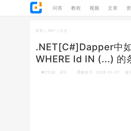
问答
教程
视频
文章
首页
/
.NET
/
正文
.NET[C#]Dapper中
WHERE Id IN (...
7208
5
发布于: 2018-01-07
读