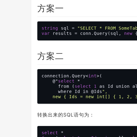
方案一
string
 sql = 
"SELECT * FROM SomeTa
var
 results = conn.Query(sql, 
new
 
方案二
connection.Query<
int
>(

    @"
select
 * 

      from (
select
1
 as Id union a
      where Id in @Ids
", 

转换出来的SQL语句为：
select