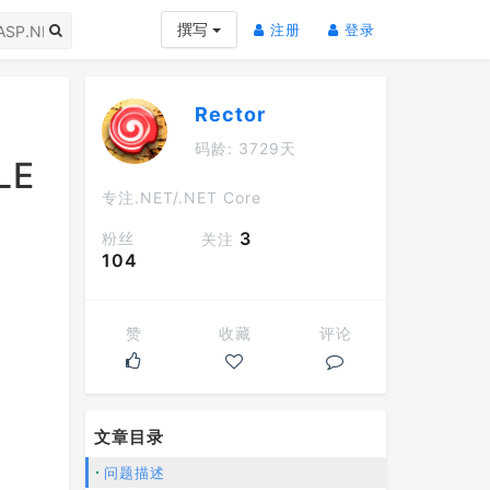
(current)
(current)
撰写
注册
登录
Rector
码龄: 3729天
LE
专注.NET/.NET Core
3
粉丝
关注
104
赞
收藏
评论
文章目录
问题描述