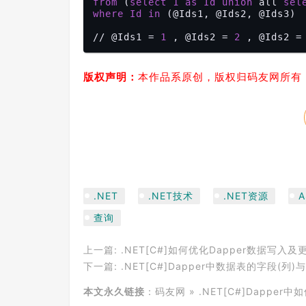
from
 (
select
1
as
Id
union
 all 
sel
where
Id
in
 (@Ids1, @Ids2, @Ids3)

// @Ids1 = 
1
 , @Ids2 = 
2
 , @Ids2 =
版权声明：
本作品系原创，版权归码友网所有
.NET
.NET技术
.NET资源
A
查询
上一篇:
.NET[C#]如何优化Dapper数据写入
下一篇:
.NET[C#]Dapper中数据表的字段
本文永久链接
：
码友网
»
.NET[C#]Dapper中如