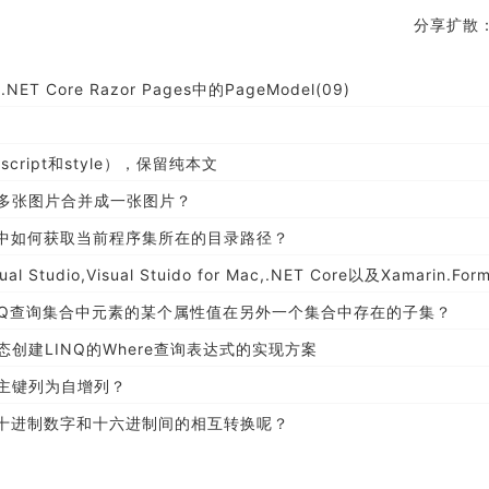
分享扩散
.NET Core Razor Pages中的PageModel(09)
cript和style），保留纯本文
者多张图片合并成一张图片？
元测试中如何获取当前程序集所在的目录路径？
Studio,Visual Stuido for Mac,.NET Core以及Xamarin.Forms的最新版
用LINQ查询集合中元素的某个属性值在另外一个集合中存在的子集？
态创建LINQ的Where查询表达式的实现方案
何设置主键列为自增列？
何实现十进制数字和十六进制间的相互转换呢？