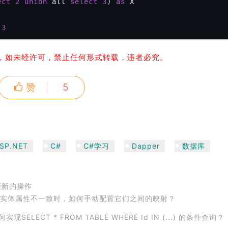
ect
2
union
 all 
select
3
) 
as
 
3
，如未经许可，禁止任何形式转载，违者必究。
赞
5
SP.NET
C#
C#学习
Dapper
数据库
及更新的操作
(列)与实体属性不一致时，如何手动配置它们之间的映射？
何实现SELECT * FROM TABLE WHERE Id IN (...) 的条件查询？