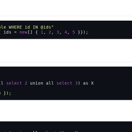
ble WHERE id IN @ids"
{ ids = 
new
[] { 
1
, 
2
, 
3
, 
4
, 
5
ll 
select
2
 union all 
select
3
) as X 
