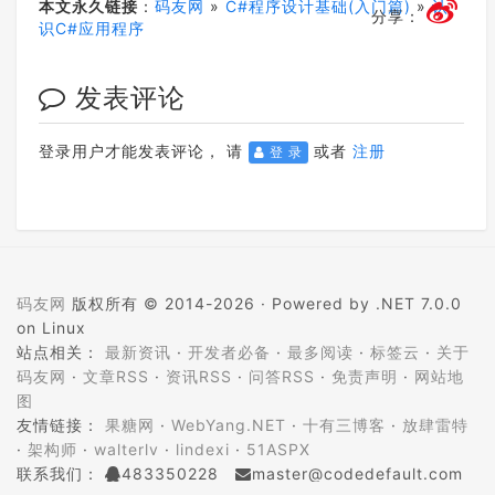
本文永久链接
：
码友网
»
C#程序设计基础(入门篇)
»
认
分享：
识C#应用程序
发表评论
登录用户才能发表评论， 请
或者
注册
登 录
码友网
版权所有 © 2014-2026 ·
Powered by .NET 7.0.0
on Linux
站点相关：
最新资讯
·
开发者必备
·
最多阅读
·
标签云
·
关于
码友网
·
文章RSS
·
资讯RSS
·
问答RSS
·
免责声明
·
网站地
图
友情链接：
果糖网
·
WebYang.NET
·
十有三博客
·
放肆雷特
·
架构师
·
walterlv
·
lindexi
·
51ASPX
联系我们：
483350228
master@codedefault.com