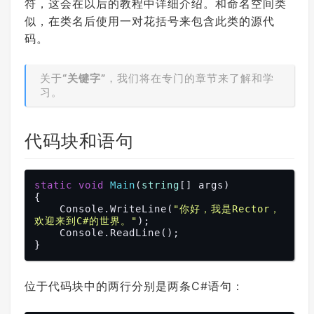
符，这会在以后的教程中详细介绍。和命名空间类
似，在类名后使用一对花括号来包含此类的源代
码。
关于
“关键字”
，我们将在专门的章节来了解和学
习。
代码块和语句
static
void
Main
(
string
[] args)
{

    Console.WriteLine(
"你好，我是Rector，
欢迎来到C#的世界。"
);

    Console.ReadLine();

位于代码块中的两行分别是两条C#语句：