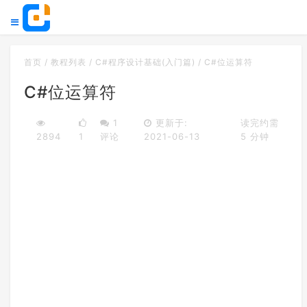
首页
/
教程列表
/
C#程序设计基础(入门篇)
/
C#位运算符
C#位运算符
1
更新于:
读完约需
2894
1
评论
2021-06-13
5 分钟