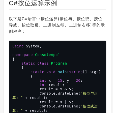
C#按位运算示例
以下是C#语言中按位运算(按位与、按位或、按位
异或、按位取反、二进制左移、二进制右移)等的示
例程序：
using
 System;

namespace
ConsoleApp1
{

static
class
Program
    {

static
void
Main
(
string
[] args
)

{

int
 x = 
15
, y = 
20
;

int
 result;

            result = x & y;

            Console.WriteLine(
"按位与运
算: "
 + result);

            result = x | y;

            Console.WriteLine(
"按位或运
算: "
 + result);
