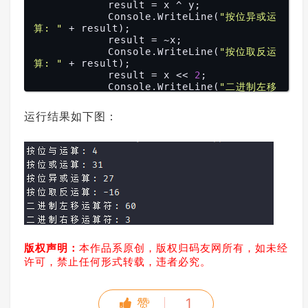
            result = x ^ y;

            Console.WriteLine(
"按位异或运
算: "
 + result);

            result = ~x;

            Console.WriteLine(
"按位取反运
算: "
 + result);

            result = x << 
2
;

            Console.WriteLine(
"二进制左移
运算符: "
 + result);

            result = x >> 
2
;

运行结果如下图：
            Console.WriteLine(
"二进制右移
运算符: "
 + result);

            Console.ReadLine();

        }

    }

版权声明：
本作品系原创，版权归码友网所有，如未经
许可，禁止任何形式转载，违者必究。
赞
1