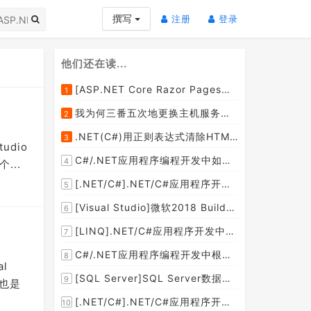
(current)
(current)
撰写
注册
登录
他们还在读...
[ASP.NET Core Razor Pages系列教程]ASP.NET Core Razor Pages中的PageModel(09)
1
我为何三番五次地更换主机服务提供商？
2
.NET(C#)用正则表达式清除HTML标签（包括script和style），保留纯本文
3
udio
C#/.NET应用程序编程开发中如何将两张或者多张图片合并成一张图片？
4
...
[.NET/C#].NET/C#应用程序开发的单元测试中如何获取当前程序集所在的目录路径？
5
[Visual Studio]微软2018 Build大会:发布Visual Studio,Visual Stuido for Mac,.NET Core以及Xamarin.Forms的最新版本及更新
6
[LINQ].NET/C#应用程序开发中如何使用LINQ查询集合中元素的某个属性值在另外一个集合中存在的子集？
7
C#/.NET应用程序编程开发中根据查询条件动态创建LINQ的Where查询表达式的实现方案
8
l
[SQL Server]SQL Server数据库中如何设置主键列为自增列？
9
这也是
[.NET/C#].NET/C#应用程序开发中如何实现十进制数字和十六进制间的相互转换呢？
10