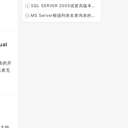
[2015-08-30]
SQL SERVER 2005或更高版本实现分组后取TOP N条记录
9
[2014-07-05]
MS Server根据列表名查询表的字段名，字段类型，以类型长度
10
[2014-03-15]
ual
网络的开
或者无
最大的