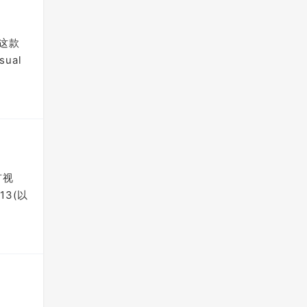
验这款
ual
有视
13(以