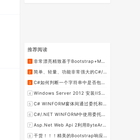
推荐阅读
非常漂亮精致基于Bootstrap+Material+Angular的轻量级响应式后台管理系统模板框架UI
1
[2015-09-06]
简单、轻量、功能非常强大的C#/ASP.NET定时调度任务执行管理组件--FluentScheduler之实例篇
2
[2014-09-04]
C#如何判断一个字符串中是否包含另一个字符串数组或列表中的任何一个元素
3
[2014-07-15]
Windows Server 2012 安装IIS和.Net 2.0失败的解决方案--指定备用源路径
4
[2014-08-27]
C# WINFORM窗体间通过委托和事件传值(自定义事件参数)--实例详解
5
[2014-02-04]
C#/.NET WINFORM中使用委托和事件在类中更新窗体UI控件
6
[2015-08-29]
Asp.Net Web Api 2利用ByteArrayContent和StreamContent分别实现下载文件示例源码(含多文件压缩功能)
7
[2016-02-23]
干货！！！精美的Bootstrap响应式后台系统模板
8