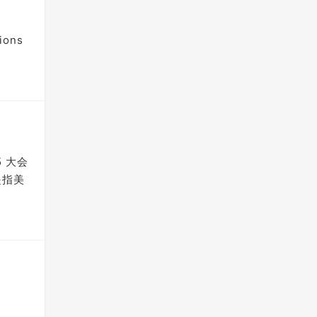
ions
5 大会
是指美