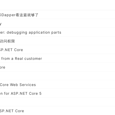
据库和Dapper看这篇就够了
y
er: debugging application parts
 控制访问权限
ASP.NET Core
 from a Real customer
ore
t Core Web Services
on for ASP.NET Core 5
ASP.NET Core