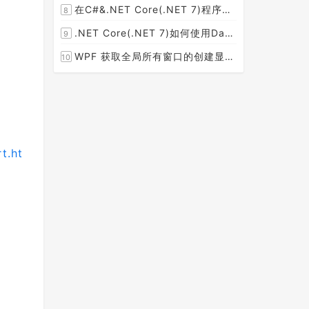
在C#&.NET Core(.NET 7)程序开发中使用Npgsql,Dapper,EF Core等不同方式连接和操作PostgreSQL数据库示例教程(推荐阅读)
8
[2023-02-14]
.NET Core(.NET 7)如何使用Dapper连接PostgreSQL数据库并实现CRUD(新增，查询，修改，删除)的超详细入门示例教程
9
[2023-02-04]
WPF 获取全局所有窗口的创建显示事件 监控窗口打开
10
[2023-01-19]
t.ht