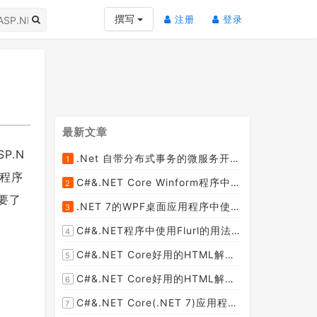
(current)
(current)
撰写
注册
登录
最新文章
P.N
.Net 自带分布式事务的微服务开源框架JMSFramework
1
[2023-04-20]
用程序
C#&.NET Core Winform程序中使用Parallel动态开启多个线程及取消多线程详细教程
2
[2023-03-31]
需要了
.NET 7的WPF桌面应用程序中使用配置文件：App.config与AppSettings.json
3
[2023-03-28]
C#&.NET程序中使用Flurl的用法与问题汇总(非常详细)
4
[2023-03-25]
C#&.NET Core好用的HTML解析器推荐之HtmlAgilityPack篇
5
[2023-02-18]
C#&.NET Core好用的HTML解析器推荐之AngleSharp篇
6
[2023-02-18]
C#&.NET Core(.NET 7)应用程序开发中如何解析html元素，有哪些类库或组件呢？
7
[2023-02-18]