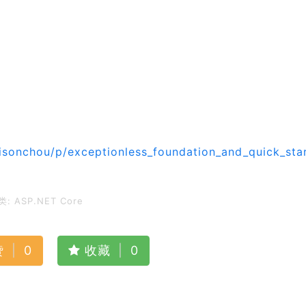
sonchou/p/exceptionless_foundation_and_quick_star
类:
ASP.NET Core
赞
|
0
收藏
|
0