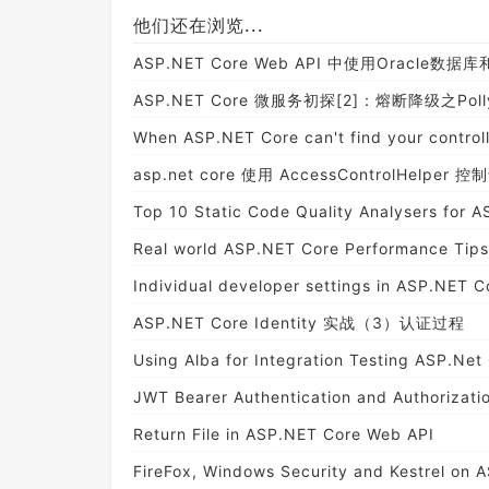
他们还在浏览...
ASP.NET Core Web API 中使用Oracle数
ASP.NET Core 微服务初探[2]：熔断降级之Poll
When ASP.NET Core can't find your controll
asp.net core 使用 AccessControlHelper
Top 10 Static Code Quality Analysers for 
Real world ASP.NET Core Performance Tips
Individual developer settings in ASP.NET C
ASP.NET Core Identity 实战（3）认证过程
Using Alba for Integration Testing ASP.Ne
JWT Bearer Authentication and Authorizati
Return File in ASP.NET Core Web API
FireFox, Windows Security and Kestrel on 