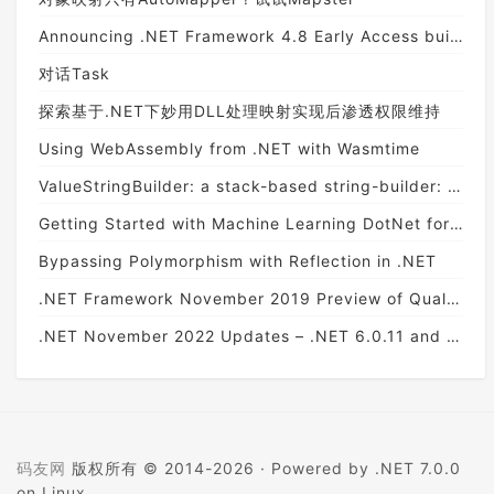
Announcing .NET Framework 4.8 Early Access build 3673
对话Task
探索基于.NET下妙用DLL处理映射实现后渗透权限维持
Using WebAssembly from .NET with Wasmtime
ValueStringBuilder: a stack-based string-builder: A deep dive on StringBuilder - Part 6
Getting Started with Machine Learning DotNet for Clustering Model
Bypassing Polymorphism with Reflection in .NET
.NET Framework November 2019 Preview of Quality Rollup
.NET November 2022 Updates – .NET 6.0.11 and .NET Core 3.1.31
码友网
版权所有 © 2014-2026 ·
Powered by .NET 7.0.0
on Linux