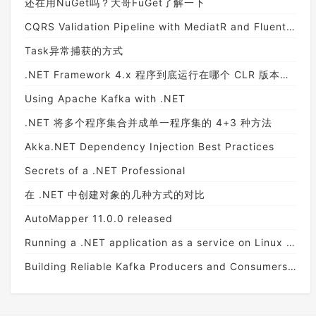
还在用NuGet吗？大哥FuGet了解一下
CQRS Validation Pipeline with MediatR and FluentValidation
Task异常捕获的方式
.NET Framework 4.x 程序到底运行在哪个 CLR 版本之上
Using Apache Kafka with .NET
.NET 将多个程序集合并成单一程序集的 4+3 种方法
Akka.NET Dependency Injection Best Practices
Secrets of a .NET Professional
在 .NET 中创建对象的几种方式的对比
AutoMapper 11.0.0 released
Running a .NET application as a service on Linux with Systemd
Building Reliable Kafka Producers and Consumers in .NET