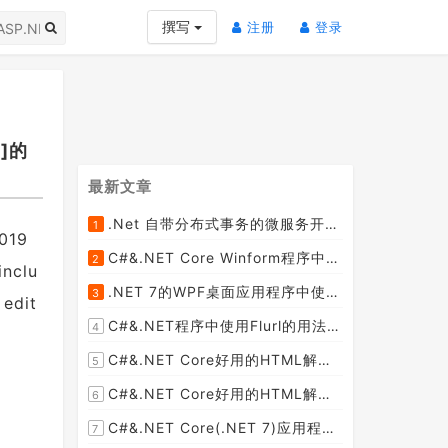
(current)
(current)
撰写
注册
登录
1]的
最新文章
.Net 自带分布式事务的微服务开源框架JMSFramework
1
2019
[2023-04-20]
C#&.NET Core Winform程序中使用Parallel动态开启多个线程及取消多线程详细教程
2
inclu
[2023-03-31]
.NET 7的WPF桌面应用程序中使用配置文件：App.config与AppSettings.json
3
 edit
[2023-03-28]
C#&.NET程序中使用Flurl的用法与问题汇总(非常详细)
4
[2023-03-25]
C#&.NET Core好用的HTML解析器推荐之HtmlAgilityPack篇
5
[2023-02-18]
C#&.NET Core好用的HTML解析器推荐之AngleSharp篇
6
[2023-02-18]
C#&.NET Core(.NET 7)应用程序开发中如何解析html元素，有哪些类库或组件呢？
7
[2023-02-18]