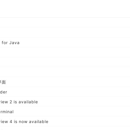
 for Java
界面
lder
iew 2 is available
erminal
view 4 is now available