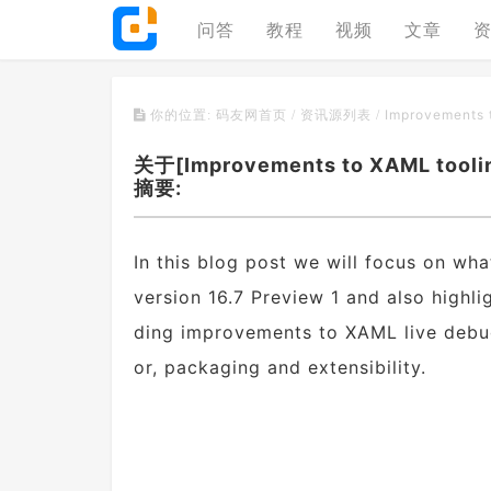
问答
教程
视频
文章
Improvements t
你的位置:
码友网首页
/
资讯源列表
/
关于[Improvements to XAML tooling
摘要:
In this blog post we will focus on wha
version 16.7 Preview 1 and also highli
ding improvements to XAML live debu
or, packaging and extensibility.