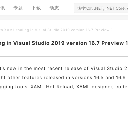
资讯
专题
下载
动态
o XAML tooling in Visual Studio 2019 version 16.7 Preview 1
 in Visual Studio 2019 version 16.7 Preview 
t’s new in the most recent release of Visual Studio 
ght other features released in versions 16.5 and 16.6 
gging tools, XAML Hot Reload, XAML designer, code