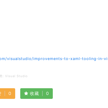
om/visualstudio/improvements-to-xaml-tooling-in-vi
类:
Visual Studio
赞
|
0
收藏
|
0