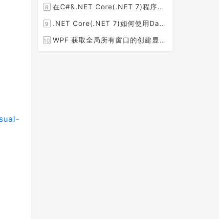
在C#&.NET Core(.NET 7)程序开发中使用Npgsql,Dapper,EF Core等不同方式连接和操作PostgreSQL数据库示例教程(推荐阅读)
8
[2023-02-14]
.NET Core(.NET 7)如何使用Dapper连接PostgreSQL数据库并实现CRUD(新增，查询，修改，删除)的超详细入门示例教程
9
[2023-02-04]
WPF 获取全局所有窗口的创建显示事件 监控窗口打开
10
[2023-01-19]
sual-