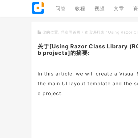
问答
教程
视频
文章
Using Razor Cla
你的位置:
码友网首页
/
资讯源列表
/
关于[Using Razor Class Library (RC
b projects]的摘要:
In this article, we will create a Visua
the main UI layout template and the s
e project.