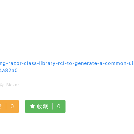
g-razor-class-library-rcl-to-generate-a-common-ui
d4a82a0
类:
Blazor
赞
|
0
收藏
|
0