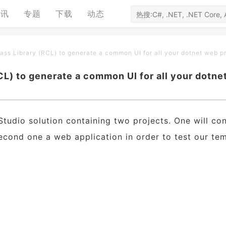
资讯
专题
下载
动态
ss Library (RCL) to generate a common UI for all your dotnet web p
L) to generate a common UI for all your dotne
l Studio solution containing two projects. One will co
econd one a web application in order to test our te