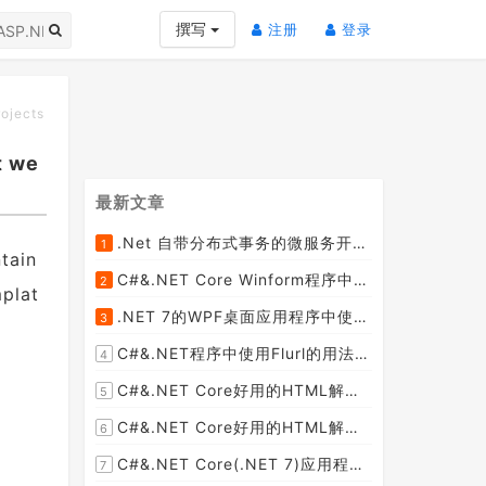
(current)
(current)
撰写
注册
登录
rojects
t we
最新文章
.Net 自带分布式事务的微服务开源框架JMSFramework
1
ntain
[2023-04-20]
C#&.NET Core Winform程序中使用Parallel动态开启多个线程及取消多线程详细教程
2
mplat
[2023-03-31]
.NET 7的WPF桌面应用程序中使用配置文件：App.config与AppSettings.json
3
[2023-03-28]
C#&.NET程序中使用Flurl的用法与问题汇总(非常详细)
4
[2023-03-25]
C#&.NET Core好用的HTML解析器推荐之HtmlAgilityPack篇
5
[2023-02-18]
C#&.NET Core好用的HTML解析器推荐之AngleSharp篇
6
[2023-02-18]
C#&.NET Core(.NET 7)应用程序开发中如何解析html元素，有哪些类库或组件呢？
7
[2023-02-18]