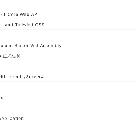
NET Core Web API
zor and Tailwind CSS
ycle in Blazor WebAssembly
in 正式尝鲜
ith IdentityServer4
ce
Application