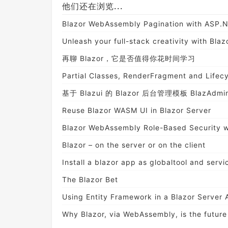
他们还在浏览...
Blazor WebAssembly Pagination with ASP.
Unleash your full-stack creativity with Bla
再聊 Blazor，它是否值得你花时间学习
Partial Classes, RenderFragment and Lifec
基于 Blazui 的 Blazor 后台管理模板 BlazAdm
Reuse Blazor WASM UI in Blazor Server
Blazor WebAssembly Role-Based Security w
Blazor – on the server or on the client
Install a blazor app as globaltool and servi
The Blazor Bet
Using Entity Framework in a Blazor Server 
Why Blazor, via WebAssembly, is the future