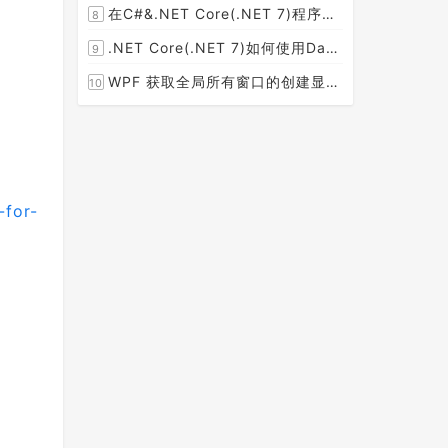
在C#&.NET Core(.NET 7)程序开发中使用Npgsql,Dapper,EF Core等不同方式连接和操作PostgreSQL数据库示例教程(推荐阅读)
8
[2023-02-14]
.NET Core(.NET 7)如何使用Dapper连接PostgreSQL数据库并实现CRUD(新增，查询，修改，删除)的超详细入门示例教程
9
[2023-02-04]
WPF 获取全局所有窗口的创建显示事件 监控窗口打开
10
[2023-01-19]
-for-