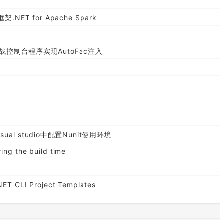
T for Apache Spark
战控制台程序实现AutoFac注入
l studio中配置Nunit使用环境
ing the build time
NET CLI Project Templates