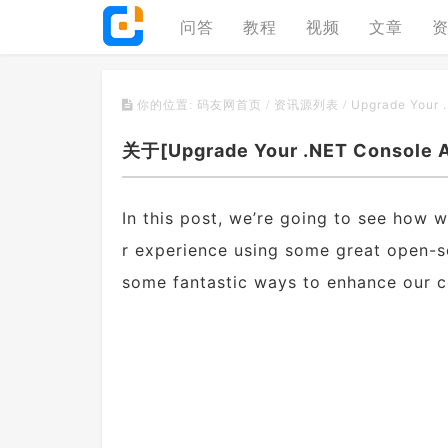
问答
教程
视频
文章
Upgrade Your 
你的位置:
码友网首页
/
资讯源列表
/
关于[Upgrade Your .NET Console 
In this post, we’re going to see how 
r experience using some great open-so
some fantastic ways to enhance our c