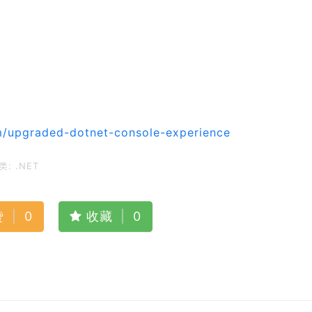
m/upgraded-dotnet-console-experience
类:
.NET
赞
|
0
收藏
|
0