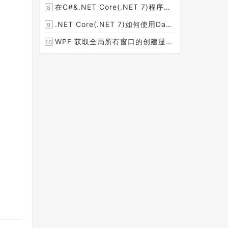
在C#&.NET Core(.NET 7)程序开发中使用Npgsql,Dapper,EF Core等不同方式连接和操作PostgreSQL数据库示例教程(推荐阅读)
8
[2023-02-14]
.NET Core(.NET 7)如何使用Dapper连接PostgreSQL数据库并实现CRUD(新增，查询，修改，删除)的超详细入门示例教程
9
[2023-02-04]
WPF 获取全局所有窗口的创建显示事件 监控窗口打开
10
[2023-01-19]