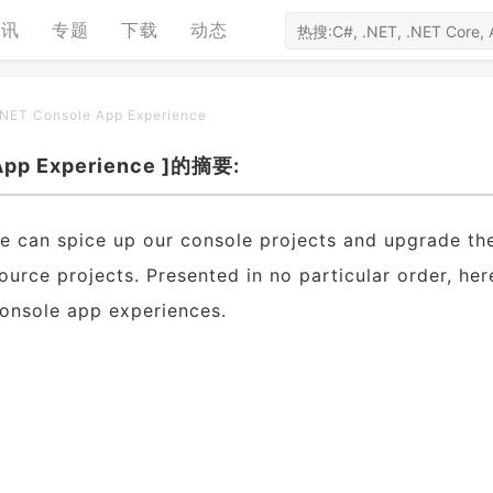
资讯
专题
下载
动态
.NET Console App Experience
App Experience ]的摘要:
we can spice up our console projects and upgrade th
urce projects. Presented in no particular order, her
onsole app experiences.