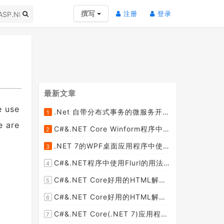
(current)
(current)
撰写
注册
登录
最新文章
e use
.Net 自带分布式事务的微服务开源框架JMSFramework
1
[2023-04-20]
e are
C#&.NET Core Winform程序中使用Parallel动态开启多个线程及取消多线程详细教程
2
[2023-03-31]
.NET 7的WPF桌面应用程序中使用配置文件：App.config与AppSettings.json
3
[2023-03-28]
C#&.NET程序中使用Flurl的用法与问题汇总(非常详细)
4
[2023-03-25]
C#&.NET Core好用的HTML解析器推荐之HtmlAgilityPack篇
5
[2023-02-18]
C#&.NET Core好用的HTML解析器推荐之AngleSharp篇
6
[2023-02-18]
C#&.NET Core(.NET 7)应用程序开发中如何解析html元素，有哪些类库或组件呢？
7
[2023-02-18]