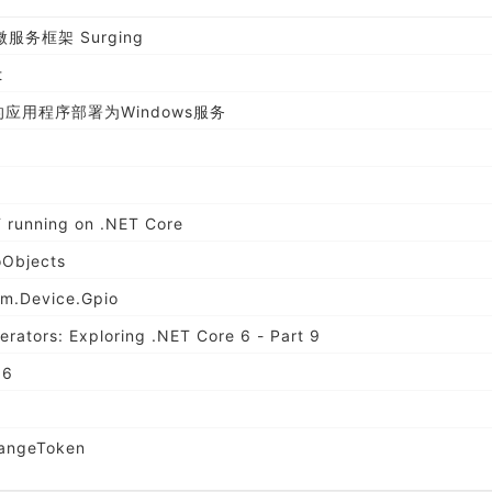
微服务框架 Surging
t
st管理的应用程序部署为Windows服务
 running on .NET Core
oObjects
Device.Gpio
rators: Exploring .NET Core 6 - Part 9
 6
ngeToken