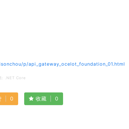
sonchou/p/api_gateway_ocelot_foundation_01.html
类:
.NET Core
赞
|
0
收藏
|
0