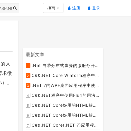
(current)
(current)
撰写
注册
登录
最新文章
求的入
.Net 自带分布式事务的微服务开源框架JMSFramework
1
[2023-04-20]
请求微
C#&.NET Core Winform程序中使用Parallel动态开启多个线程及取消多线程详细教程
2
[2023-03-31]
s）。
.NET 7的WPF桌面应用程序中使用配置文件：App.config与AppSettings.json
3
[2023-03-28]
C#&.NET程序中使用Flurl的用法与问题汇总(非常详细)
4
[2023-03-25]
C#&.NET Core好用的HTML解析器推荐之HtmlAgilityPack篇
5
[2023-02-18]
C#&.NET Core好用的HTML解析器推荐之AngleSharp篇
6
[2023-02-18]
C#&.NET Core(.NET 7)应用程序开发中如何解析html元素，有哪些类库或组件呢？
7
[2023-02-18]