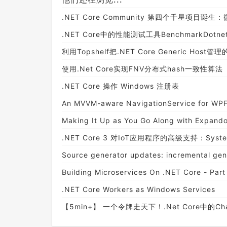
.NET Core Community 第四个千星项目诞生：
.NET Core中的性能测试工具BenchmarkDotne
利用Topshelf把.NET Core Generic Ho
使用.Net Core实现FNV分布式hash一致性算法
.NET Core 操作 Windows 注册表
An MVVM-aware NavigationService for WPF
Making It Up as You Go Along with Expand
.NET Core 3 对IoT应用程序的高级支持：System.
Source generator updates: incremental gene
Building Microservices On .NET Core - Part
.NET Core Workers as Windows Services
【5min+】 一个令牌走天下！.Net Core中的Cha