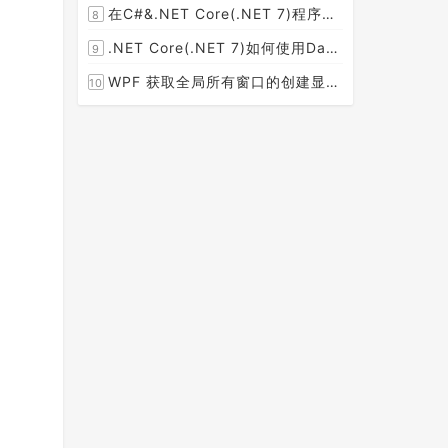
在C#&.NET Core(.NET 7)程序开发中使用Npgsql,Dapper,EF Core等不同方式连接和操作PostgreSQL数据库示例教程(推荐阅读)
8
[2023-02-14]
.NET Core(.NET 7)如何使用Dapper连接PostgreSQL数据库并实现CRUD(新增，查询，修改，删除)的超详细入门示例教程
9
[2023-02-04]
WPF 获取全局所有窗口的创建显示事件 监控窗口打开
10
[2023-01-19]