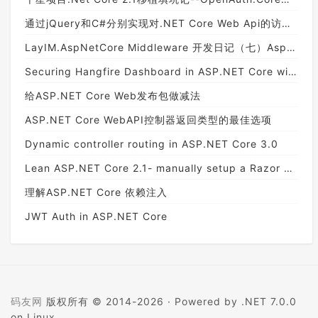
通过jQuery和C#分别实现对.NET Core Web Api的访问以及文件上传
LayIM.AspNetCore Middleware 开发日记（七）Asp.Net.Core.SignalR闪亮登场
Securing Hangfire Dashboard in ASP.NET Core with a Custom Auth Policy
给ASP.NET Core Web发布包做减法
ASP.NET Core WebAPI控制器返回类型的最佳选项
Dynamic controller routing in ASP.NET Core 3.0
Lean ASP.NET Core 2.1- manually setup a Razor Pages project with Bootstrap, NPM and webpack
理解ASP.NET Core 依赖注入
JWT Auth in ASP.NET Core
码友网
版权所有 © 2014-2026 ·
Powered by .NET 7.0.0
on Linux