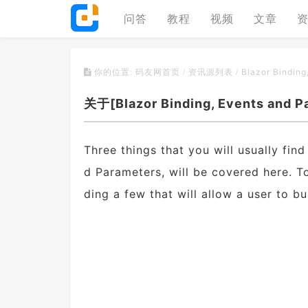
问答
教程
视频
文章
Blazor Binding
你的位置:
码友网首页
/
资讯源列表
/
关于[Blazor Binding, Events and 
Three things that you will usually fin
d Parameters, will be covered here. To
ding a few that will allow a user to bu