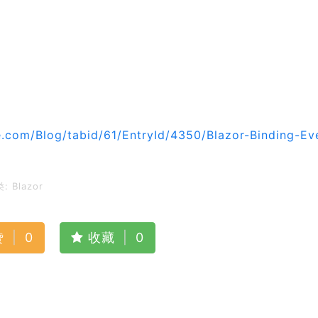
e.com/Blog/tabid/61/EntryId/4350/Blazor-Binding-Ev
类:
Blazor
赞
|
0
收藏
|
0