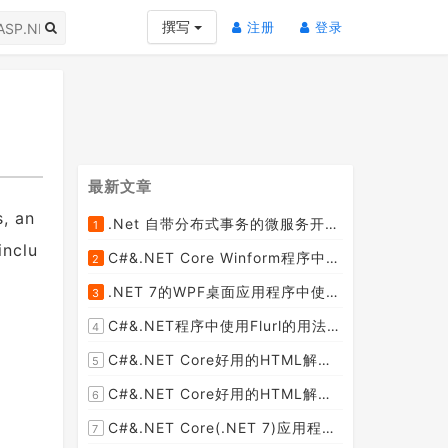
(current)
(current)
撰写
注册
登录
最新文章
s, an
.Net 自带分布式事务的微服务开源框架JMSFramework
1
[2023-04-20]
inclu
C#&.NET Core Winform程序中使用Parallel动态开启多个线程及取消多线程详细教程
2
[2023-03-31]
.NET 7的WPF桌面应用程序中使用配置文件：App.config与AppSettings.json
3
[2023-03-28]
C#&.NET程序中使用Flurl的用法与问题汇总(非常详细)
4
[2023-03-25]
C#&.NET Core好用的HTML解析器推荐之HtmlAgilityPack篇
5
[2023-02-18]
C#&.NET Core好用的HTML解析器推荐之AngleSharp篇
6
[2023-02-18]
C#&.NET Core(.NET 7)应用程序开发中如何解析html元素，有哪些类库或组件呢？
7
[2023-02-18]