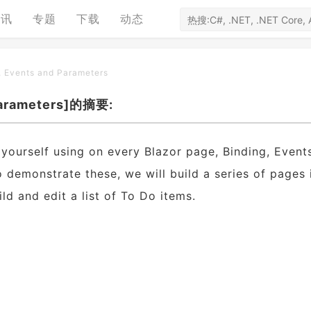
资讯
专题
下载
动态
, Events and Parameters
Parameters]的摘要:
d yourself using on every Blazor page, Binding, Event
 demonstrate these, we will build a series of pages 
ild and edit a list of To Do items.