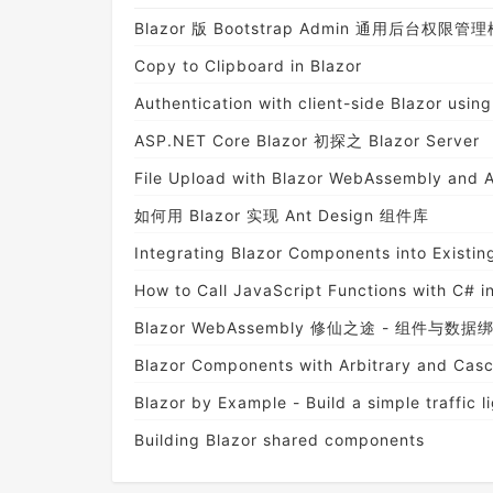
Blazor 版 Bootstrap Admin 通用后台权限管
Copy to Clipboard in Blazor
Authentication with client-side Blazor usi
ASP.NET Core Blazor 初探之 Blazor Server
File Upload with Blazor WebAssembly and
如何用 Blazor 实现 Ant Design 组件库
Integrating Blazor Components into Existi
How to Call JavaScript Functions with C# 
Blazor WebAssembly 修仙之途 - 组件与数据
Blazor Components with Arbitrary and Cas
Blazor by Example - Build a simple traffic l
Building Blazor shared components