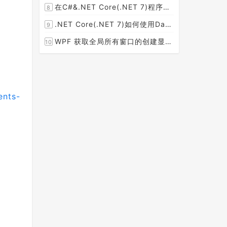
在C#&.NET Core(.NET 7)程序开发中使用Npgsql,Dapper,EF Core等不同方式连接和操作PostgreSQL数据库示例教程(推荐阅读)
8
[2023-02-14]
.NET Core(.NET 7)如何使用Dapper连接PostgreSQL数据库并实现CRUD(新增，查询，修改，删除)的超详细入门示例教程
9
[2023-02-04]
WPF 获取全局所有窗口的创建显示事件 监控窗口打开
10
[2023-01-19]
ents-