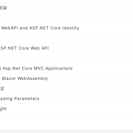
理框架
ng WebAPI and ASP.NET Core Identity
 ASP.NET Core Web API
ng Asp.Net Core MVC Applications
in Blazor WebAssembly
绑定
cading Parameters
ight