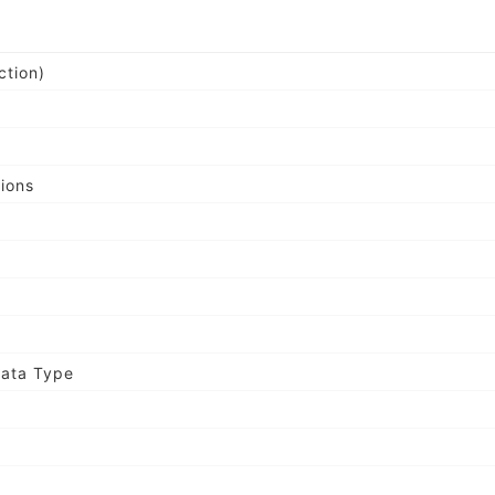
ction)
ions
Data Type