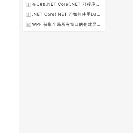
在C#&.NET Core(.NET 7)程序开发中使用Npgsql,Dapper,EF Core等不同方式连接和操作PostgreSQL数据库示例教程(推荐阅读)
8
[2023-02-14]
.NET Core(.NET 7)如何使用Dapper连接PostgreSQL数据库并实现CRUD(新增，查询，修改，删除)的超详细入门示例教程
9
[2023-02-04]
WPF 获取全局所有窗口的创建显示事件 监控窗口打开
10
[2023-01-19]