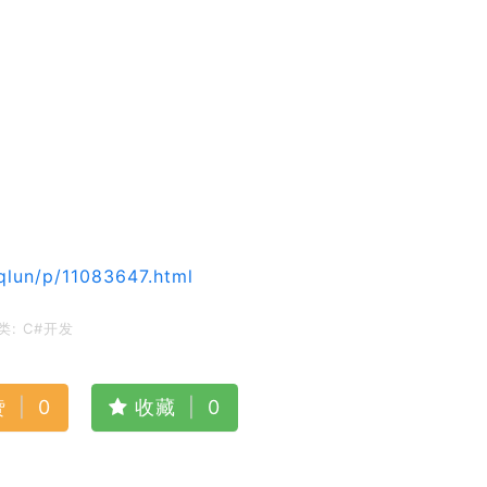
lun/p/11083647.html
类:
C#开发
赞
|
0
收藏
|
0