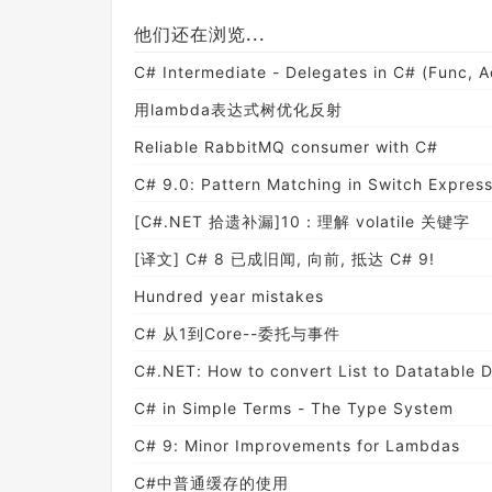
他们还在浏览...
C# Intermediate - Delegates in C# (Func, A
用lambda表达式树优化反射
Reliable RabbitMQ consumer with C#
C# 9.0: Pattern Matching in Switch Express
[C#.NET 拾遗补漏]10：理解 volatile 关键字
[译文] C# 8 已成旧闻, 向前, 抵达 C# 9!
Hundred year mistakes
C# 从1到Core--委托与事件
C#.NET: How to convert List to Datatable 
C# in Simple Terms - The Type System
C# 9: Minor Improvements for Lambdas
C#中普通缓存的使用