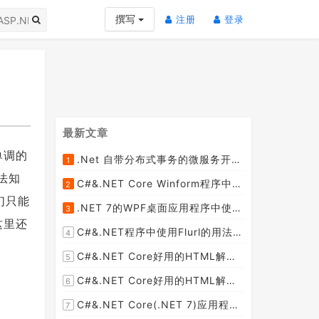
(current)
(current)
撰写
注册
登录
最新文章
单调的
.Net 自带分布式事务的微服务开源框架JMSFramework
1
[2023-04-20]
法知
C#&.NET Core Winform程序中使用Parallel动态开启多个线程及取消多线程详细教程
2
[2023-03-31]
们只能
.NET 7的WPF桌面应用程序中使用配置文件：App.config与AppSettings.json
3
[2023-03-28]
这里还
C#&.NET程序中使用Flurl的用法与问题汇总(非常详细)
4
[2023-03-25]
C#&.NET Core好用的HTML解析器推荐之HtmlAgilityPack篇
5
[2023-02-18]
C#&.NET Core好用的HTML解析器推荐之AngleSharp篇
6
[2023-02-18]
C#&.NET Core(.NET 7)应用程序开发中如何解析html元素，有哪些类库或组件呢？
7
[2023-02-18]