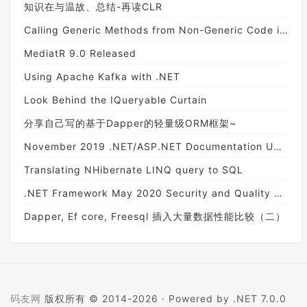
知识在与温故、总结-再读CLR
Calling Generic Methods from Non-Generic Code in .Net
MediatR 9.0 Released
Using Apache Kafka with .NET
Look Behind the IQueryable Curtain
分享自己写的基于Dapper的轻量级ORM框架~
November 2019 .NET/ASP.NET Documentation Update
Translating NHibernate LINQ query to SQL
.NET Framework May 2020 Security and Quality Rollup Updates
Dapper, Ef core, Freesql 插入大量数据性能比较（二）
码友网
版权所有 © 2014-2026 ·
Powered by .NET 7.0.0