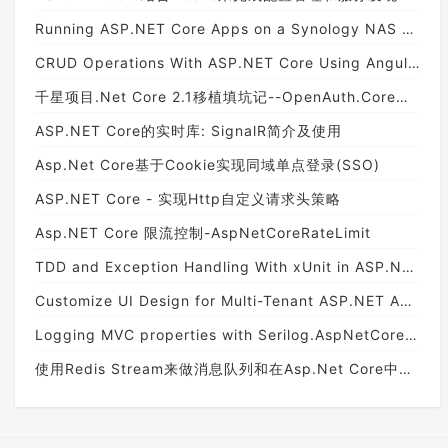
Running ASP.NET Core Apps on a Synology NAS with Docker
CRUD Operations With ASP.NET Core Using Angular 5 and ADO.NET
千星项目.Net Core 2.1移植填坑记--OpenAuth.Core诞生
ASP.NET Core的实时库: SignalR简介及使用
Asp.Net Core基于Cookie实现同域单点登录(SSO)
ASP.NET Core - 实现Http自定义请求头策略
Asp.NET Core 限流控制-AspNetCoreRateLimit
TDD and Exception Handling With xUnit in ASP.NET Core
Customize UI Design for Multi-Tenant ASP.NET Application Using Bootstrap
Logging MVC properties with Serilog.AspNetCore: Using Serilog.AspNetCore in ASP.NET Core 3.0 - Part 3
使用Redis Stream来做消息队列和在Asp.Net Core中的实现