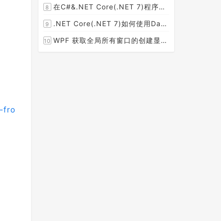
在C#&.NET Core(.NET 7)程序开发中使用Npgsql,Dapper,EF Core等不同方式连接和操作PostgreSQL数据库示例教程(推荐阅读)
8
[2023-02-14]
.NET Core(.NET 7)如何使用Dapper连接PostgreSQL数据库并实现CRUD(新增，查询，修改，删除)的超详细入门示例教程
9
[2023-02-04]
WPF 获取全局所有窗口的创建显示事件 监控窗口打开
10
[2023-01-19]
-fro