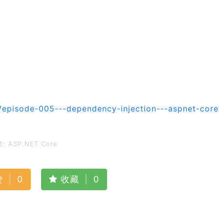
s/episode-005---dependency-injection---aspnet-core
类:
ASP.NET Core
赞
|
0
收藏
|
0