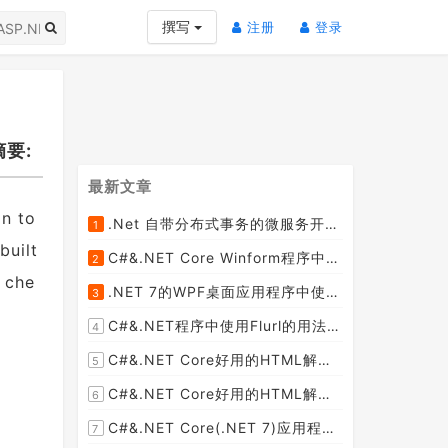
(current)
(current)
撰写
注册
登录
的摘要:
最新文章
on to
.Net 自带分布式事务的微服务开源框架JMSFramework
1
[2023-04-20]
built
C#&.NET Core Winform程序中使用Parallel动态开启多个线程及取消多线程详细教程
2
[2023-03-31]
n che
.NET 7的WPF桌面应用程序中使用配置文件：App.config与AppSettings.json
3
[2023-03-28]
C#&.NET程序中使用Flurl的用法与问题汇总(非常详细)
4
[2023-03-25]
C#&.NET Core好用的HTML解析器推荐之HtmlAgilityPack篇
5
[2023-02-18]
C#&.NET Core好用的HTML解析器推荐之AngleSharp篇
6
[2023-02-18]
C#&.NET Core(.NET 7)应用程序开发中如何解析html元素，有哪些类库或组件呢？
7
[2023-02-18]