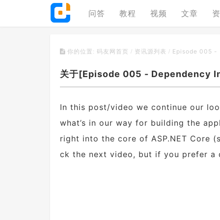
问答
教程
视频
文章
Episode 005 - 
你的位置:
码友网首页
/
资讯源列表
/
关于[Episode 005 - Dependency Inj
In this post/video we continue our lo
what’s in our way for building the app
right into the core of ASP.NET Core (
ck the next video, but if you prefer a 