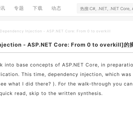
资讯
专题
下载
动态
Dependency Injection - ASP.NET Core: From 0 to overkill
ection - ASP.NET Core: From 0 to overkill]
ok into base concepts of ASP.NET Core, in preparati
lication. This time, dependency injection, which was 
see what I did there? ). For the walk-through you ca
quick read, skip to the written synthesis.