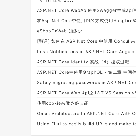
ASP.NET Core WebApi使用Swagger生成
在Asp.Net Core中使用DI的方式使用Hangfi
eShopOnWeb 知多少
[翻译] 如何在 ASP.Net Core 中使用 Consul
Push Notifications in ASP.NET Core Angular
ASP.NET Core Identity 实战（4）授权过程
ASP.NET Core中使用GraphQL - 第二章 中间
Safely migrating passwords in ASP.NET Co
ASP.NET Core Web Api之JWT VS Session V
使用cookie来做身份认证
Onion Architecture In ASP.NET Core With C
Using Flurl to easily build URLs and make te