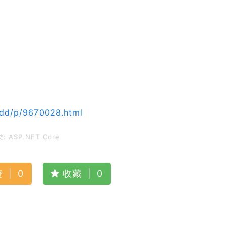
dd/p/9670028.html
类:
ASP.NET Core
赞
|
0
收藏
|
0