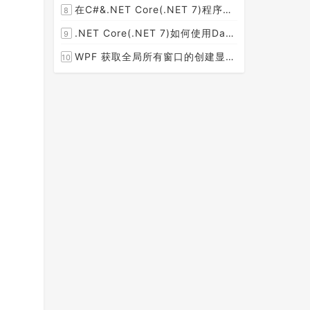
在C#&.NET Core(.NET 7)程序开发中使用Npgsql,Dapper,EF Core等不同方式连接和操作PostgreSQL数据库示例教程(推荐阅读)
8
[2023-02-14]
.NET Core(.NET 7)如何使用Dapper连接PostgreSQL数据库并实现CRUD(新增，查询，修改，删除)的超详细入门示例教程
9
[2023-02-04]
WPF 获取全局所有窗口的创建显示事件 监控窗口打开
10
[2023-01-19]