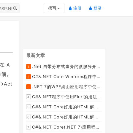
(current)
(current)
撰写
注册
登录
最新文章
在 A
.Net 自带分布式事务的微服务开源框架JMSFramework
1
[2023-04-20]
详细。
C#&.NET Core Winform程序中使用Parallel动态开启多个线程及取消多线程详细教程
2
[2023-03-31]
Act
.NET 7的WPF桌面应用程序中使用配置文件：App.config与AppSettings.json
3
[2023-03-28]
C#&.NET程序中使用Flurl的用法与问题汇总(非常详细)
4
[2023-03-25]
C#&.NET Core好用的HTML解析器推荐之HtmlAgilityPack篇
5
[2023-02-18]
C#&.NET Core好用的HTML解析器推荐之AngleSharp篇
6
[2023-02-18]
C#&.NET Core(.NET 7)应用程序开发中如何解析html元素，有哪些类库或组件呢？
7
[2023-02-18]