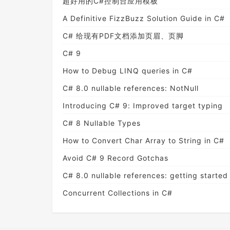
超好用的C#控制台应用模板
A Definitive FizzBuzz Solution Guide in C#
C# 给现有PDF文档添加页眉、页脚
C# 9
How to Debug LINQ queries in C#
C# 8.0 nullable references: NotNull
Introducing C# 9: Improved target typing
C# 8 Nullable Types
How to Convert Char Array to String in C#
Avoid C# 9 Record Gotchas
C# 8.0 nullable references: getting started
Concurrent Collections in C#