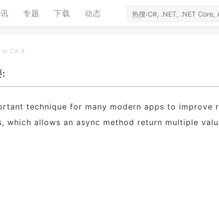
资讯
专题
下载
动态
 in C# 8
:
rtant technique for many modern apps to improve 
, which allows an async method return multiple valu