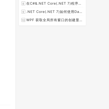
在C#&.NET Core(.NET 7)程序开发中使用Npgsql,Dapper,EF Core等不同方式连接和操作PostgreSQL数据库示例教程(推荐阅读)
8
[2023-02-14]
.NET Core(.NET 7)如何使用Dapper连接PostgreSQL数据库并实现CRUD(新增，查询，修改，删除)的超详细入门示例教程
9
[2023-02-04]
WPF 获取全局所有窗口的创建显示事件 监控窗口打开
10
[2023-01-19]