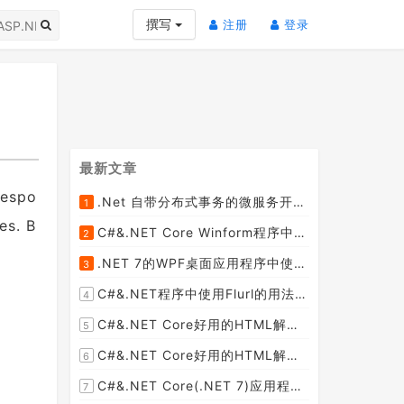
(current)
(current)
撰写
注册
登录
最新文章
respo
.Net 自带分布式事务的微服务开源框架JMSFramework
1
[2023-04-20]
es. B
C#&.NET Core Winform程序中使用Parallel动态开启多个线程及取消多线程详细教程
2
[2023-03-31]
.NET 7的WPF桌面应用程序中使用配置文件：App.config与AppSettings.json
3
[2023-03-28]
C#&.NET程序中使用Flurl的用法与问题汇总(非常详细)
4
[2023-03-25]
C#&.NET Core好用的HTML解析器推荐之HtmlAgilityPack篇
5
[2023-02-18]
C#&.NET Core好用的HTML解析器推荐之AngleSharp篇
6
[2023-02-18]
C#&.NET Core(.NET 7)应用程序开发中如何解析html元素，有哪些类库或组件呢？
7
[2023-02-18]