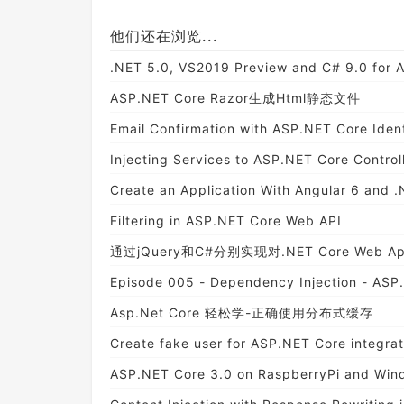
他们还在浏览...
.NET 5.0, VS2019 Preview and C# 9.0 for 
ASP.NET Core Razor生成Html静态文件
Email Confirmation with ASP.NET Core Ident
Injecting Services to ASP.NET Core Control
Create an Application With Angular 6 and 
Filtering in ASP.NET Core Web API
通过jQuery和C#分别实现对.NET Core Web
Episode 005 - Dependency Injection - ASP.
Asp.Net Core 轻松学-正确使用分布式缓存
Create fake user for ASP.NET Core integrat
ASP.NET Core 3.0 on RaspberryPi and Win