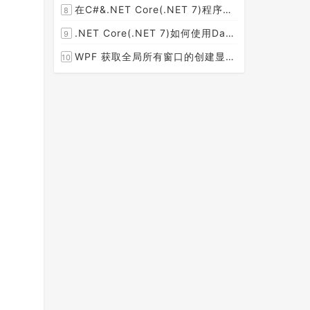
在C#&.NET Core(.NET 7)程序开发中使用Npgsql,Dapper,EF Core等不同方式连接和操作PostgreSQL数据库示例教程(推荐阅读)
8
[2023-02-14]
.NET Core(.NET 7)如何使用Dapper连接PostgreSQL数据库并实现CRUD(新增，查询，修改，删除)的超详细入门示例教程
9
[2023-02-04]
WPF 获取全局所有窗口的创建显示事件 监控窗口打开
10
[2023-01-19]