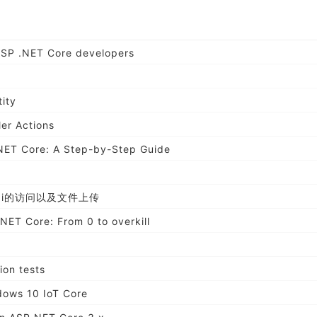
ASP .NET Core developers
ity
ler Actions
.NET Core: A Step-by-Step Guide
 Api的访问以及文件上传
NET Core: From 0 to overkill
ion tests
dows 10 IoT Core