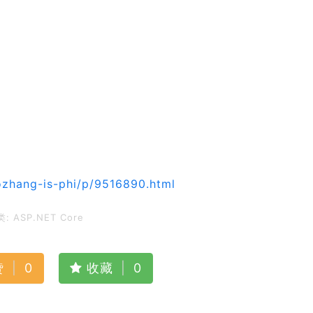
zhang-is-phi/p/9516890.html
类:
ASP.NET Core
赞
|
0
收藏
|
0