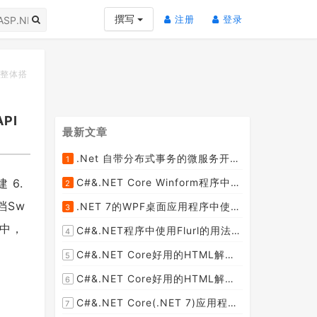
(current)
(current)
撰写
注册
登录
项目整体搭
API
最新文章
.Net 自带分布式事务的微服务开源框架JMSFramework
1
[2023-04-20]
 6.
C#&.NET Core Winform程序中使用Parallel动态开启多个线程及取消多线程详细教程
2
[2023-03-31]
档Sw
.NET 7的WPF桌面应用程序中使用配置文件：App.config与AppSettings.json
3
[2023-03-28]
之中，
C#&.NET程序中使用Flurl的用法与问题汇总(非常详细)
4
[2023-03-25]
C#&.NET Core好用的HTML解析器推荐之HtmlAgilityPack篇
5
[2023-02-18]
C#&.NET Core好用的HTML解析器推荐之AngleSharp篇
6
[2023-02-18]
C#&.NET Core(.NET 7)应用程序开发中如何解析html元素，有哪些类库或组件呢？
7
[2023-02-18]