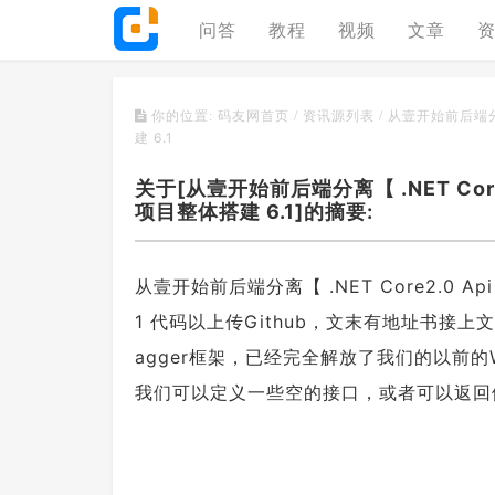
问答
教程
视频
文章
从壹开始前后端分离【 
你的位置:
码友网首页
/
资讯源列表
/
建 6.1
关于[从壹开始前后端分离【 .NET Core2.0
项目整体搭建 6.1]的摘要:
从壹开始前后端分离【 .NET Core2.0 Api 
1 代码以上传Github，文末有地址书
agger框架，已经完全解放了我们的以前
我们可以定义一些空的接口，或者可以返回假