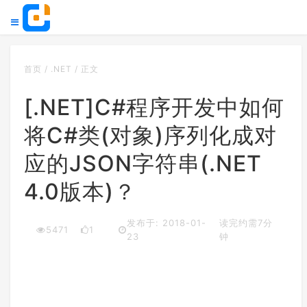
首页
/
.NET
/
正文
[.NET]C#程序开发中如何
将C#类(对象)序列化成对
应的JSON字符串(.NET
4.0版本)？
发布于: 2018-01-
读完约需7分
5471
1
23
钟