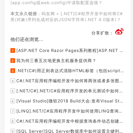
(app.config或web.config)中读取配置选项？
本文永久链接
：
码友网
»
[.NET]C#程序开发中如何将C#
类(对象)序列化成对应的JSON字符串(.NET 4.0版本)？
分享扩散：
他们还在浏览...
[ASP.NET Core Razor Pages系列教程]ASP.NET Core Razor Pages中的PageModel(09)
1
我为何三番五次地更换主机服务提供商？
2
.NET(C#)用正则表达式清除HTML标签（包括script和style），保留纯本文
3
C#/.NET应用程序编程开发中如何将两张或者多张图片合并成一张图片？
4
[.NET/C#].NET/C#应用程序开发的单元测试中如何获取当前程序集所在的目录路径？
5
[Visual Studio]微软2018 Build大会:发布Visual Studio,Visual Stuido for Mac,.NET Core以及Xamarin.Forms的最新版本及更新
6
[LINQ].NET/C#应用程序开发中如何使用LINQ查询集合中元素的某个属性值在另外一个集合中存在的子集？
7
C#/.NET应用程序编程开发中根据查询条件动态创建LINQ的Where查询表达式的实现方案
8
[SQL Server]SQL Server数据库中如何设置主键列为自增列？
9