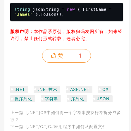
string
 jsonString = 
new
 { FirstName = 
"James"
版权声明：
本作品系原创，版权归码友网所有，如未经
许可，禁止任何形式转载，违者必究。
赞
1
.NET
.NET技术
ASP.NET
C#
反序列化
字符串
序列化
JSON
上一篇:
[.NET]C#中如何将一个字符串按换行符拆分成多
行？
下一篇:
[.NET/C#]C#应用程序中如何从配置文件