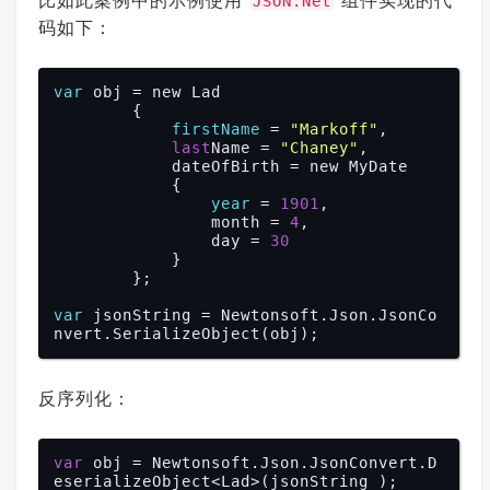
比如此案例中的示例使用
组件实现的代
JSON.Net
码如下：
var
 obj = new Lad

        {

firstName
 = 
"Markoff"
,

last
Name = 
"Chaney"
,

            dateOfBirth = new MyDate

            {

year
 = 
1901
,

                month = 
4
,

                day = 
30
            }

        };

var
 jsonString = Newtonsoft.Json.JsonCo
反序列化：
var
 obj = Newtonsoft.Json.JsonConvert.D