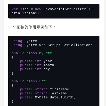
var
 json = 
new
 JavaScriptSerializer().S
一个完整的使用示例如下：
using
using
 System.Web.Script.Serialization;

public
class
MyDate
{

public
int
 year;

public
int
 month;

public
int
 day;

}

public
class
Lad
{

public
string
 firstName;

public
string
 lastName;

public
 MyDate dateOfBirth;

}
