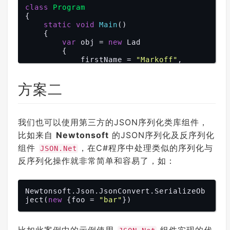
class
Program
{

static
void
Main
(
)

{

var
 obj = 
new
 Lad

        {

            firstName = 
"Markoff"
,

            lastName = 
"Chaney"
,

            dateOfBirth = 
new
 MyDate

方案二
            {

                year = 
1901
,

                month = 
4
,

                day = 
30
            }

我们也可以使用第三方的JSON序列化类库组件，
        };

比如来自
Newtonsoft
的JSON序列化及反序列化
var
 json = 
new
 JavaScriptSerial
组件
izer().Serialize(obj);

，在C#程序中处理类似的序列化与
JSON.Net
        Console.WriteLine(json);

反序列化操作就非常简单和容易了，如：
    }

Newtonsoft.Json.JsonConvert.SerializeOb
ject(
new
 {foo = 
"bar"