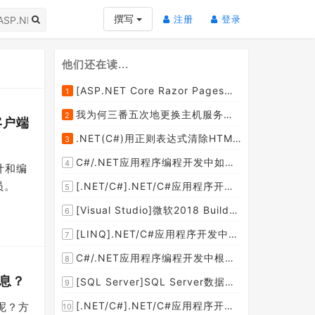
(current)
(current)
撰写
注册
登录
他们还在读...
[ASP.NET Core Razor Pages系列教程]ASP.NET Core Razor Pages中的PageModel(09)
1
我为何三番五次地更换主机服务提供商？
2
e客户端
.NET(C#)用正则表达式清除HTML标签（包括script和style），保留纯本文
3
C#/.NET应用程序编程开发中如何将两张或者多张图片合并成一张图片？
4
设计和编
员。
[.NET/C#].NET/C#应用程序开发的单元测试中如何获取当前程序集所在的目录路径？
5
[Visual Studio]微软2018 Build大会:发布Visual Studio,Visual Stuido for Mac,.NET Core以及Xamarin.Forms的最新版本及更新
6
[LINQ].NET/C#应用程序开发中如何使用LINQ查询集合中元素的某个属性值在另外一个集合中存在的子集？
7
C#/.NET应用程序编程开发中根据查询条件动态创建LINQ的Where查询表达式的实现方案
8
信息？
[SQL Server]SQL Server数据库中如何设置主键列为自增列？
9
[.NET/C#].NET/C#应用程序开发中如何实现十进制数字和十六进制间的相互转换呢？
表呢？方
10