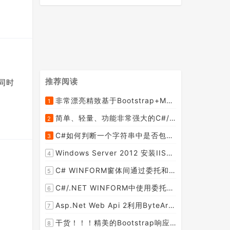
推荐阅读
，同时
非常漂亮精致基于Bootstrap+Material+Angular的轻量级响应式后台管理系统模板框架UI
1
[2015-09-06]
简单、轻量、功能非常强大的C#/ASP.NET定时调度任务执行管理组件--FluentScheduler之实例篇
2
[2014-09-04]
C#如何判断一个字符串中是否包含另一个字符串数组或列表中的任何一个元素
3
[2014-07-15]
Windows Server 2012 安装IIS和.Net 2.0失败的解决方案--指定备用源路径
4
[2014-08-27]
C# WINFORM窗体间通过委托和事件传值(自定义事件参数)--实例详解
5
[2014-02-04]
C#/.NET WINFORM中使用委托和事件在类中更新窗体UI控件
6
[2015-08-29]
Asp.Net Web Api 2利用ByteArrayContent和StreamContent分别实现下载文件示例源码(含多文件压缩功能)
7
[2016-02-23]
干货！！！精美的Bootstrap响应式后台系统模板
8