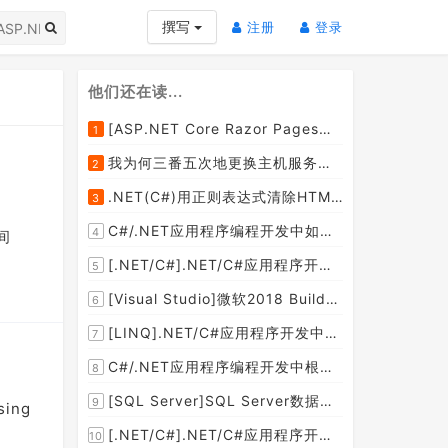
(current)
(current)
撰写
注册
登录
他们还在读...
[ASP.NET Core Razor Pages系列教程]ASP.NET Core Razor Pages中的PageModel(09)
1
我为何三番五次地更换主机服务提供商？
2
.NET(C#)用正则表达式清除HTML标签（包括script和style），保留纯本文
3
C#/.NET应用程序编程开发中如何将两张或者多张图片合并成一张图片？
4
间
[.NET/C#].NET/C#应用程序开发的单元测试中如何获取当前程序集所在的目录路径？
5
[Visual Studio]微软2018 Build大会:发布Visual Studio,Visual Stuido for Mac,.NET Core以及Xamarin.Forms的最新版本及更新
6
[LINQ].NET/C#应用程序开发中如何使用LINQ查询集合中元素的某个属性值在另外一个集合中存在的子集？
7
C#/.NET应用程序编程开发中根据查询条件动态创建LINQ的Where查询表达式的实现方案
8
[SQL Server]SQL Server数据库中如何设置主键列为自增列？
9
ing
[.NET/C#].NET/C#应用程序开发中如何实现十进制数字和十六进制间的相互转换呢？
10