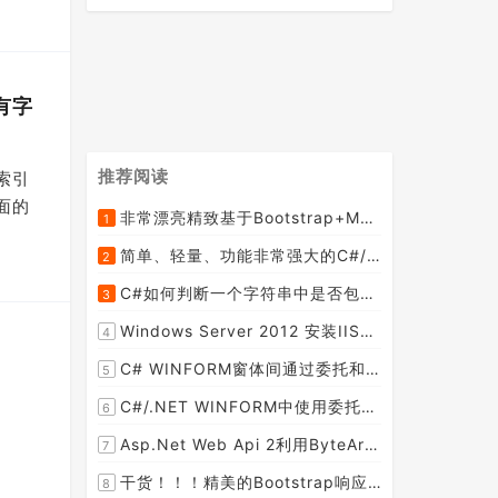
有字
推荐阅读
索引
面的
非常漂亮精致基于Bootstrap+Material+Angular的轻量级响应式后台管理系统模板框架UI
1
[2015-09-06]
简单、轻量、功能非常强大的C#/ASP.NET定时调度任务执行管理组件--FluentScheduler之实例篇
2
[2014-09-04]
C#如何判断一个字符串中是否包含另一个字符串数组或列表中的任何一个元素
3
[2014-07-15]
Windows Server 2012 安装IIS和.Net 2.0失败的解决方案--指定备用源路径
4
[2014-08-27]
C# WINFORM窗体间通过委托和事件传值(自定义事件参数)--实例详解
5
[2014-02-04]
C#/.NET WINFORM中使用委托和事件在类中更新窗体UI控件
6
[2015-08-29]
Asp.Net Web Api 2利用ByteArrayContent和StreamContent分别实现下载文件示例源码(含多文件压缩功能)
7
[2016-02-23]
干货！！！精美的Bootstrap响应式后台系统模板
8