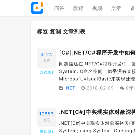
问答
教程
视频
文章
标签 复制 文章列表
[C#].NET/C#程序开发
4124
浏览
问题描述在.NET/C#程序开发
System.IO命名空间，似乎没
喜欢(
0
)
Microsoft.VisualBasic来实现处理.
.NET
2018-02-09
0评
.NET[C#]中实现实体对象
10853
浏览
.NET[C#]中实现实体对象深拷贝
System;using System.IO;using S
喜欢(
3
)