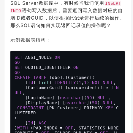
SQL Server数据库中，有时候当我们使用
INSERT
语句写入数据后，需要返回写入数据对应的自
INTO
增ID或者GUID，以便根据此记录进行后续的操作。
那么SQL语句如何实现返回记录值的操作呢？
示例数据表结构：
SET
 ANSI_NULLS 
ON
GO
SET
 QUOTED_IDENTIFIER 
ON
GO
CREATE
TABLE
 [dbo].[Customer](

    [
Id
] [
int
] 
IDENTITY
(
1
,
1
) 
NOT
NULL
,

    [CustomerGuid] [uniqueidentifier] 
N
ULL
,

    [LoginName] [
nvarchar
](
50
) 
NULL
,

    [DisplayName] [
nvarchar
](
50
) 
NULL
,

CONSTRAINT
 [PK_Customer] PRIMARY 
KEY
 C
LUSTERED 

(

    [
Id
] 
ASC
)
WITH
 (PAD_INDEX = 
OFF
, STATISTICS_NORE