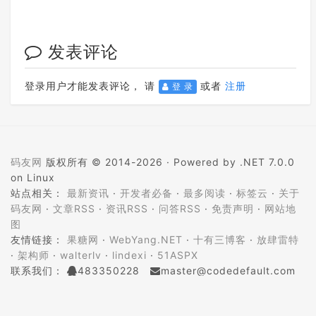
发表评论
登录用户才能发表评论， 请
或者
注册
登 录
码友网
版权所有 © 2014-2026 ·
Powered by .NET 7.0.0
on Linux
站点相关：
最新资讯
·
开发者必备
·
最多阅读
·
标签云
·
关于
码友网
·
文章RSS
·
资讯RSS
·
问答RSS
·
免责声明
·
网站地
图
友情链接：
果糖网
·
WebYang.NET
·
十有三博客
·
放肆雷特
·
架构师
·
walterlv
·
lindexi
·
51ASPX
联系我们：
483350228
master@codedefault.com
ICP备案：
蜀ICP备14024472号-5