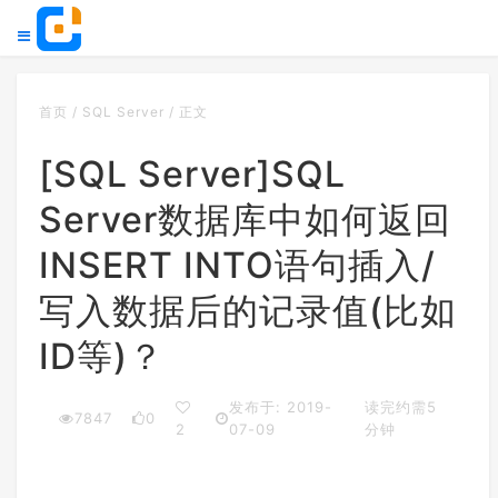
首页
/
SQL Server
/
正文
[SQL Server]SQL
Server数据库中如何返回
INSERT INTO语句插入/
写入数据后的记录值(比如
ID等)？
发布于: 2019-
读完约需5
7847
0
2
07-09
分钟