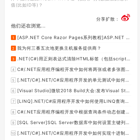
值(比如ID等)？
分享扩散：
他们还在浏览...
[ASP.NET Core Razor Pages系列教程]ASP.NET Core Razor Pages中的PageModel(09)
1
我为何三番五次地更换主机服务提供商？
2
.NET(C#)用正则表达式清除HTML标签（包括script和style），保留纯本文
3
C#/.NET应用程序编程开发中如何将两张或者多张图片合并成一张图片？
4
[.NET/C#].NET/C#应用程序开发的单元测试中如何获取当前程序集所在的目录路径？
5
[Visual Studio]微软2018 Build大会:发布Visual Studio,Visual Stuido for Mac,.NET Core以及Xamarin.Forms的最新版本及更新
6
[LINQ].NET/C#应用程序开发中如何使用LINQ查询集合中元素的某个属性值在另外一个集合中存在的子集？
7
C#/.NET应用程序编程开发中根据查询条件动态创建LINQ的Where查询表达式的实现方案
8
[SQL Server]SQL Server数据库中如何设置主键列为自增列？
9
[.NET/C#].NET/C#应用程序开发中如何实现十进制数字和十六进制间的相互转换呢？
10