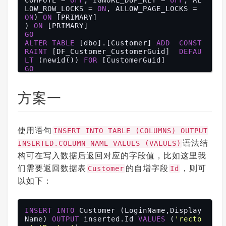
COMPUTE = 
OFF
, IGNORE_DUP_KEY = 
OFF
, AL
LOW_ROW_LOCKS = 
ON
, ALLOW_PAGE_LOCKS = 
ON
) 
ON
 [PRIMARY]

) 
ON
GO
ALTER
TABLE
 [dbo].[Customer] 
ADD
CONST
RAINT
 [DF_Customer_CustomerGuid]  
DEFAU
LT
 (newid()) 
FOR
GO
ALTER
TABLE
 [dbo].[Customer] 
ADD
CONST
RAINT
 [DF_Customer_LoginName]  
DEFAULT
方案一
(
''
) 
FOR
GO
ALTER
TABLE
 [dbo].[Customer] 
ADD
CONST
RAINT
 [DF_Customer_DisplayName]  
DEFAUL
T
 (
''
) 
FOR
使用语句
INSERT INTO TABLE (COLUMNS) OUTPUT
GO
语法结
INSERTED.COLUMN_NAME VALUES (VALUES)
构可在写入数据后返回对应的字段值，比如这里我
们需要返回数据表
的自增字段
，则可
Customer
Id
以如下：
INSERT
INTO
 Customer (LoginName,Display
Name) 
OUTPUT
 inserted.Id 
VALUES
 (
'recto