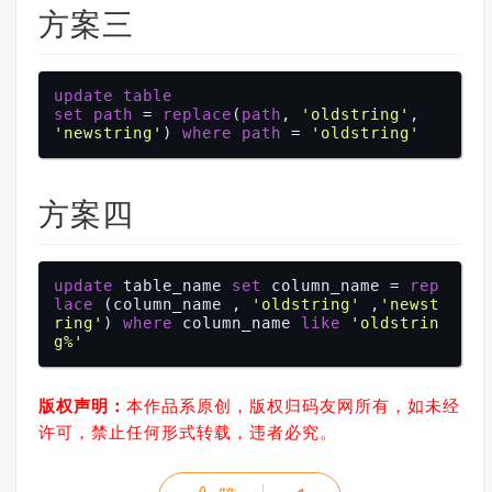
方案三
update
table
set
path
 = 
replace
(
path
, 
'oldstring'
, 
'newstring'
) 
where
path
 = 
'oldstring'
方案四
update
 table_name 
set
 column_name = 
rep
lace
 (column_name , 
'oldstring'
 ,
'newst
ring'
) 
where
 column_name 
like
'oldstrin
g%'
版权声明：
本作品系原创，版权归码友网所有，如未经
许可，禁止任何形式转载，违者必究。