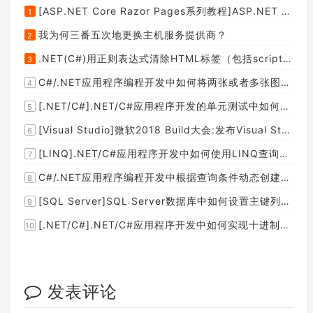
[ASP.NET Core Razor Pages系列教程]ASP.NET Core Razor Pages中的PageModel(09)
1
我为何三番五次地更换主机服务提供商？
2
.NET(C#)用正则表达式清除HTML标签（包括script和style），保留纯本文
3
C#/.NET应用程序编程开发中如何将两张或者多张图片合并成一张图片？
4
[.NET/C#].NET/C#应用程序开发的单元测试中如何获取当前程序集所在的目录路径？
5
[Visual Studio]微软2018 Build大会:发布Visual Studio,Visual Stuido for Mac,.NET Core以及Xamarin.Forms的最新版本及更新
6
[LINQ].NET/C#应用程序开发中如何使用LINQ查询集合中元素的某个属性值在另外一个集合中存在的子集？
7
C#/.NET应用程序编程开发中根据查询条件动态创建LINQ的Where查询表达式的实现方案
8
[SQL Server]SQL Server数据库中如何设置主键列为自增列？
9
[.NET/C#].NET/C#应用程序开发中如何实现十进制数字和十六进制间的相互转换呢？
10
发表评论