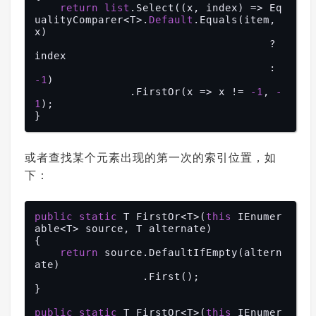
return
list
.Select((x, index) => Eq
ualityComparer<T>.
Default
.Equals(item, 
x)

                                     ? 
index

                                     : 
-1
)

               .FirstOr(x => x != 
-1
, 
-
1
);

或者查找某个元素出现的第一次的索引位置，如
下：
public
static
 T FirstOr<T>(
this
 IEnumer
able<T> source, T alternate)

{

return
 source.DefaultIfEmpty(altern
ate)

                 .First();

}

public
static
 T FirstOr<T>(
this
 IEnumer