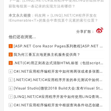
下一篇:
[LINQ].NET/C#应用程序中使用LINQ分组排序后
获取每组第一条记录的实现方法有哪些？
本文永久链接
：
码友网
»
[LINQ].NET/C#程序开发在
IEnumerable<T>的集合中查找某个元素的索引位置？
分享扩散：
他们还在浏览...
[ASP.NET Core Razor Pages系列教程]ASP.NET Core Razor Pages中的PageModel(09)
1
我为何三番五次地更换主机服务提供商？
2
.NET(C#)用正则表达式清除HTML标签（包括script和style），保留纯本文
3
C#/.NET应用程序编程开发中如何将两张或者多张图片合并成一张图片？
4
[.NET/C#].NET/C#应用程序开发的单元测试中如何获取当前程序集所在的目录路径？
5
[Visual Studio]微软2018 Build大会:发布Visual Studio,Visual Stuido for Mac,.NET Core以及Xamarin.Forms的最新版本及更新
6
[LINQ].NET/C#应用程序开发中如何使用LINQ查询集合中元素的某个属性值在另外一个集合中存在的子集？
7
C#/.NET应用程序编程开发中根据查询条件动态创建LINQ的Where查询表达式的实现方案
8