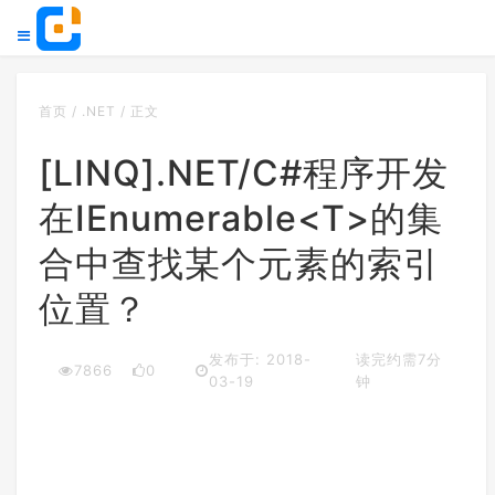
首页
/
.NET
/
正文
[LINQ].NET/C#程序开发
在IEnumerable<T>的集
合中查找某个元素的索引
位置？
发布于: 2018-
读完约需7分
7866
0
03-19
钟