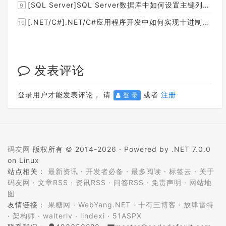
[SQL Server]SQL Server数据库中如何设置主键列为自增列？
9
[.NET/C#].NET/C#应用程序开发中如何实现十进制数字和十六进制间的相互转换呢？
10
发表评论
登录用户才能发表评论， 请
或者
注册
登 录
码友网
版权所有 © 2014-2026 ·
Powered by .NET 7.0.0
on Linux
站点相关：
最新资讯
·
开发者必备
·
最多阅读
·
标签云
·
关于
码友网
·
文章RSS
·
资讯RSS
·
问答RSS
·
免责声明
·
网站地
图
友情链接：
果糖网
·
WebYang.NET
·
十有三博客
·
放肆雷特
·
架构师
·
walterlv
·
lindexi
·
51ASPX