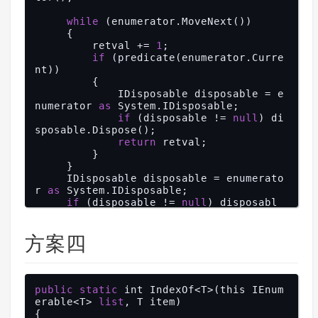
while
 (enumerator.MoveNext())

     {

         retval += 
1
;

if
 (predicate(enumerator.Curre
nt))

         {

             IDisposable disposable = e
numerator 
as
 System.IDisposable;

if
 (disposable != 
null
) di
sposable.Dispose();

return
 retval;

         }

     }

     IDisposable disposable = enumerato
r 
as
 System.IDisposable;

if
 (disposable != 
null
) disposabl
e.Dispose();

return
-1
;

方案四
public
static
 int IndexOf<T>(this IEnum
erable<T> 
list
, T item)

{
