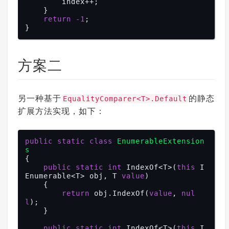
        index++;

    }

return
-1
;

方案二
另一种基于
的静态
EqualityComparer<T>.Default
扩展方法实现，如下：
public
static
class
EnumerableExtension
s
{

public
static
int
 IndexOf<T>(
this
 I
Enumerable<T> obj, T 
value
)

    {

return
 obj.IndexOf(
value
, 
nul
l
);

    }

public
static
int
 IndexOf<T>(
this
 I