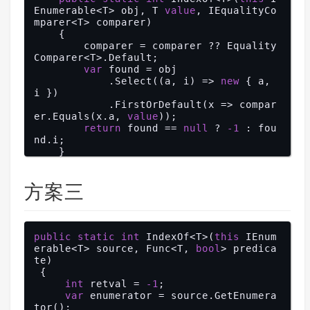
Enumerable<T> obj, T 
value
, IEqualityCo
mparer<T> comparer)

    {

        comparer = comparer ?? Equality
Comparer<T>.Default;

var
 found = obj

            .Select((a, i) => 
new
 { a, 
i })

            .FirstOrDefault(x => compar
er.Equals(x.a, 
value
));

return
 found == 
null
 ? 
-1
 : fou
nd.i;

    }

方案三
public
static
int
 IndexOf<T>(
this
 IEnum
erable<T> source, Func<T, 
bool
> predica
te)

 {

int
 retval = 
-1
;

var
 enumerator = source.GetEnumera
tor();
