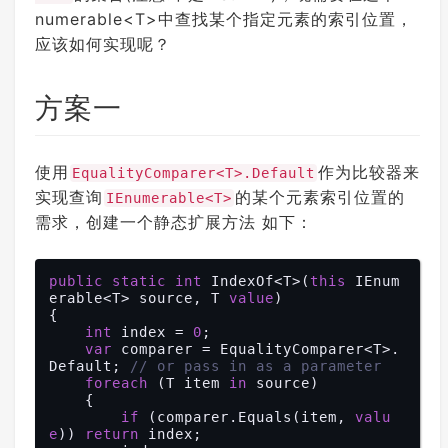
numerable<T>中查找某个指定元素的索引位置，
应该如何实现呢？
方案一
使用
作为比较器来
EqualityComparer<T>.Default
实现查询
的某个元素索引位置的
IEnumerable<T>
需求，创建一个静态扩展方法 如下：
public
static
int
 IndexOf<T>(
this
 IEnum
erable<T> source, T 
value
)

{

int
 index = 
0
;

var
 comparer = EqualityComparer<T>.
Default; 
// or pass in as a parameter
foreach
 (T item 
in
 source)

    {

if
 (comparer.Equals(item, 
valu
e
)) 
return
 index;
