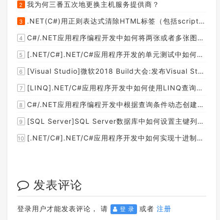
我为何三番五次地更换主机服务提供商？
2
.NET(C#)用正则表达式清除HTML标签（包括script和style），保留纯本文
3
C#/.NET应用程序编程开发中如何将两张或者多张图片合并成一张图片？
4
[.NET/C#].NET/C#应用程序开发的单元测试中如何获取当前程序集所在的目录路径？
5
[Visual Studio]微软2018 Build大会:发布Visual Studio,Visual Stuido for Mac,.NET Core以及Xamarin.Forms的最新版本及更新
6
[LINQ].NET/C#应用程序开发中如何使用LINQ查询集合中元素的某个属性值在另外一个集合中存在的子集？
7
C#/.NET应用程序编程开发中根据查询条件动态创建LINQ的Where查询表达式的实现方案
8
[SQL Server]SQL Server数据库中如何设置主键列为自增列？
9
[.NET/C#].NET/C#应用程序开发中如何实现十进制数字和十六进制间的相互转换呢？
10
发表评论
登录用户才能发表评论， 请
或者
注册
登 录