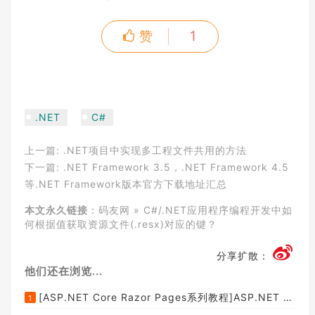
eManager.GetResourceSet(Thread.CurrentT
hread.CurrentCulture, 
true
, 
true
).OfTyp
e<DictionaryEntry>().FirstOrDefault(dic
赞
1
tionaryEntry => dictionaryEntry.Value.T
oString() == 
value
);

return
 entry.Key.ToString();

    }

public
string
GetResourceValue
(
stri
ng
 name
)

.NET
C#
{

string
value
 = ResourceManager.
上一篇:
.NET项目中实现多工程文件共用的方法
GetString(name);

return
 !
string
.IsNullOrEmpty(
va
下一篇:
.NET Framework 3.5，.NET Framework 4.5
lue
) ? 
value
 : 
null
;

等.NET Framework版本官方下载地址汇总
    }

本文永久链接
：
码友网
»
C#/.NET应用程序编程开发中如
何根据值获取资源文件(.resx)对应的键？
分享扩散：
他们还在浏览...
[ASP.NET Core Razor Pages系列教程]ASP.NET Core Razor Pages中的PageModel(09)
1