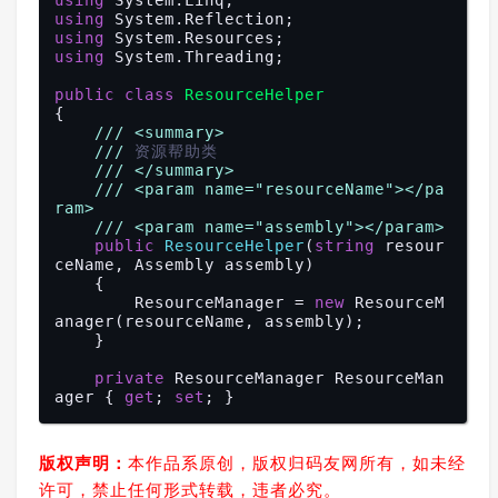
using
using
using
using
 System.Threading;

public
class
ResourceHelper
{

///
<summary>
///
 资源帮助类
///
</summary>
///
<param name="resourceName">
</pa
ram>
///
<param name="assembly">
</param>
public
ResourceHelper
(
string
 resour
ceName, Assembly assembly
)

{

        ResourceManager = 
new
 ResourceM
anager(resourceName, assembly);

    }

private
 ResourceManager ResourceMan
ager { 
get
; 
set
; }

public
string
GetResourceName
(
strin
g
value
)

版权声明：
本作品系原创，版权归码友网所有，如未经
{

许可，禁止任何形式转载，违者必究。
        DictionaryEntry entry = Resourc