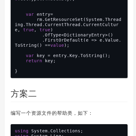
var
 entry=

        rm.GetResourceSet(System.Thread
ing.Thread.CurrentThread.CurrentCultur
e, 
true
, 
true
)

          .OfType<DictionaryEntry>()

          .FirstOrDefault(e => e.Value.
ToString() ==
value
);

var
 key = entry.Key.ToString();

return
 key;

方案二
编写一个资源文件的帮助类，如下：
using