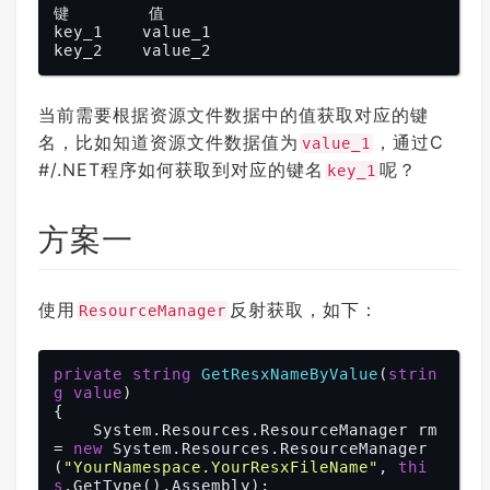
键        值

key_1    value_1

当前需要根据资源文件数据中的值获取对应的键
名，比如知道资源文件数据值为
，通过C
value_1
#/.NET程序如何获取到对应的键名
呢？
key_1
方案一
使用
反射获取，如下：
ResourceManager
private
string
GetResxNameByValue
(
strin
g
value
{

    System.Resources.ResourceManager rm 
= 
new
 System.Resources.ResourceManager
(
"YourNamespace.YourResxFileName"
, 
thi
s
.GetType().Assembly);
