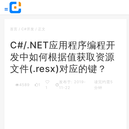
首页
/
C#开发
/
正文
C#/.NET应用程序编程开
发中如何根据值获取资源
文件(.resx)对应的键？
发布于: 2019-
读完约需5
4589
1
1
11-22
分钟