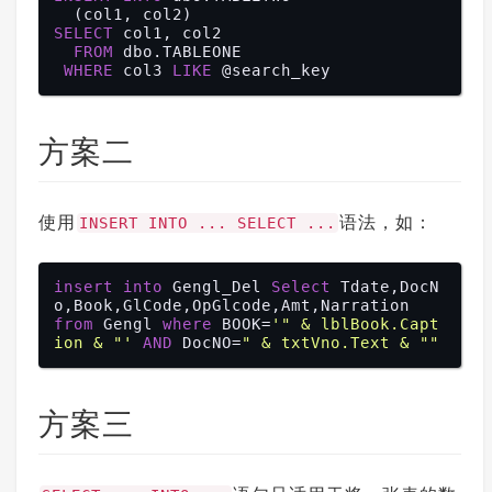
SELECT
 col1, col2

FROM
 dbo.TABLEONE

WHERE
 col3 
LIKE
方案二
使用
语法，如：
INSERT INTO ... SELECT ...
insert
into
 Gengl_Del 
Select
 Tdate,DocN
from
 Gengl 
where
 BOOK=
'" & lblBook.Capt
ion & "'
AND
 DocNO=
方案三