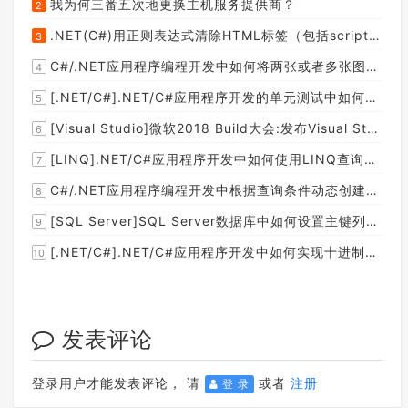
我为何三番五次地更换主机服务提供商？
2
.NET(C#)用正则表达式清除HTML标签（包括script和style），保留纯本文
3
C#/.NET应用程序编程开发中如何将两张或者多张图片合并成一张图片？
4
[.NET/C#].NET/C#应用程序开发的单元测试中如何获取当前程序集所在的目录路径？
5
[Visual Studio]微软2018 Build大会:发布Visual Studio,Visual Stuido for Mac,.NET Core以及Xamarin.Forms的最新版本及更新
6
[LINQ].NET/C#应用程序开发中如何使用LINQ查询集合中元素的某个属性值在另外一个集合中存在的子集？
7
C#/.NET应用程序编程开发中根据查询条件动态创建LINQ的Where查询表达式的实现方案
8
[SQL Server]SQL Server数据库中如何设置主键列为自增列？
9
[.NET/C#].NET/C#应用程序开发中如何实现十进制数字和十六进制间的相互转换呢？
10
发表评论
登录用户才能发表评论， 请
或者
注册
登 录